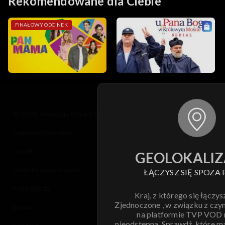
Rekomendowane dla Ciebie
FINAŁOWY ODCINEK
© 2026 Telewizja Polska S.A. w likwidacji
regulamin serwisu
cennik
GEOLOKALIZ
polityka prywatności
ŁĄCZYSZ SIĘ SPOZA 
moje zgody
Kraj, z którego się łączys
Zjednoczone , w związku z czy
pomoc
na platformie TVP VOD
nieodstępna. Sprawdź, które m