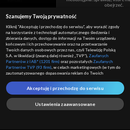
kontakt
obejrzeć.
voucher
Szanujemy Twoją prywatność
Nie pokazuj pon
dostępność
Kliknij "Akceptuję i przechodzę do serwisu", aby wyrazić zgody
informacje o dostawcy usług
na korzystanie z technologii automatycznego śledzenia i
ANULUJ
SP
zbierania danych, dostęp do informacji na Twoim urządzeniu
końcowym i ich przechowywanie oraz na przetwarzanie
Twoich danych osobowych przez nas, czyli Telewizję Polską
S.A. w likwidacji (zwaną dalej również „TVP”),
Zaufanych
Partnerów z IAB* (1201 firm)
oraz pozostałych
Zaufanych
Partnerów TVP (93 firm)
, w celach marketingowych (w tym do
zautomatyzowanego dopasowania reklam do Twoich
zainteresowań i mierzenia ich skuteczności) i pozostałych,
które wskazujemy poniżej, a także zgody na udostępnianie
Akceptuję i przechodzę do serwisu
przez nas identyfikatora PPID do Google.
Twoje dane osobowe zbierane podczas odwiedzania przez
Ustawienia zaawansowane
Ciebie naszych
poszczególnych serwisów
zwanych dalej
„Portalem”, w tym informacje zapisywane za pomocą
technologii takich jak: pliki cookie, sygnalizatory WWW lub
innych podobnych technologii umożliwiających świadczenie
Główna
Szukaj
Moja lista
Na żywo
Więcej
dopasowanych i bezpiecznych usług, personalizację treści