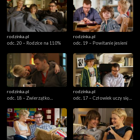
Sezon 7
Sezon 6
Sezon 5
rodzinka.pl
rodzinka.pl
odc. 20 – Rodzice na 110%
odc. 19 – Powitanie jesieni
Sezon 4
Sezon 3
Sezon 2
rodzinka.pl
rodzinka.pl
Sezon 1
odc. 18 – Zwierzątko
odc. 17 – Człowiek uczy się
domowe
całe życie