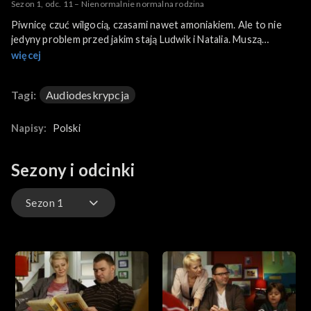
Sezon 1, odc. 11 – Nienormalnie normalna rodzina
Piwnicę czuć wilgocią, czasami nawet amoniakiem. Ale to nie
jedyny problem przed jakim stają Ludwik i Natalia. Muszą
uzmysłowić swoim pociechom, co to takiego rodzina i wyjaśnić
więcej
na czym polega szacunek dla drugiego człowieka niezależnie od
jego statusu społecznego i zawodowego. Natalia musi stawić
Tagi:
Audiodeskrypcja
czoło dorastającemu Kacprowi, a Ludwik i Marek próbują
zaszczepić Kubie miłość do sportu.
Napisy:
Polski
Sezony i odcinki
Sezon 1
Sezon 18
Sezon 17
Sezon 16