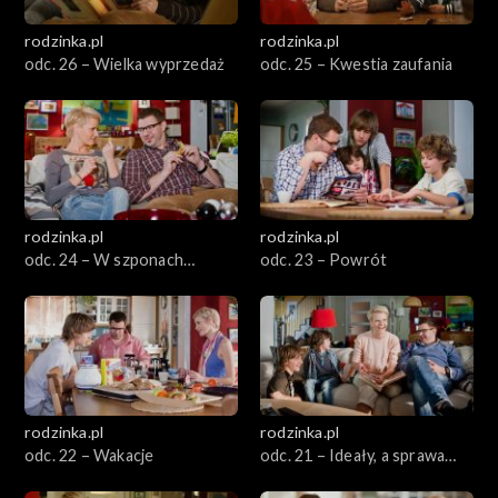
rodzinka.pl
rodzinka.pl
Sezon 15
odc. 26 – Wielka wyprzedaż
odc. 25 – Kwestia zaufania
Sezon 14
Sezon 13
Sezon 12
rodzinka.pl
rodzinka.pl
odc. 24 – W szponach
odc. 23 – Powrót
Sezon 11
konsumpcji
Sezon 10
Sezon 9
rodzinka.pl
rodzinka.pl
Sezon 8
odc. 22 – Wakacje
odc. 21 – Ideały, a sprawa
trawnika