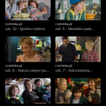
rodzinka.pl
rodzinka.pl
odc. 10 – Spółka rodzinna
odc. 9 – Niedaleko pada
jabłoń od jabłka
rodzinka.pl
rodzinka.pl
odc. 8 – Święta, święta i po
odc. 7 – Jedna kobieta,
świętach
czterech facetów