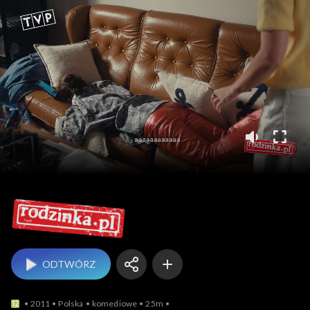
rodzinka.pl
ODTWÓRZ
2011
Polska
komediowe
25m