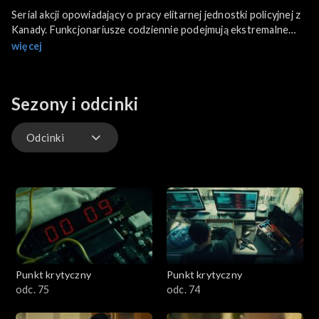
Serial akcji opowiadający o pracy elitarnej jednostki policyjnej z
Kanady. Funkcjonariusze codziennie podejmują ekstremalne
wyzwania, narażając życie w walce z przestępcami.
więcej
Sezony i odcinki
Odcinki
Odcinki
Punkt krytyczny
Punkt krytyczny
odc. 75
odc. 74