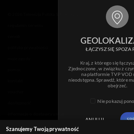
© 2026 Telewizja Polska S.A. w likwidacji
regulamin serwisu
cennik
GEOLOKALIZ
polityka prywatności
ŁĄCZYSZ SIĘ SPOZA 
moje zgody
Kraj, z którego się łączys
Zjednoczone , w związku z czy
pomoc
na platformie TVP VOD
nieodstępna. Sprawdź, które m
kontakt
obejrzeć.
voucher
Nie pokazuj pon
dostępność
informacje o dostawcy usług
ANULUJ
SP
Szanujemy Twoją prywatność