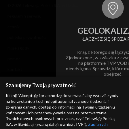
© 2026 Telewizja Polska S.A. w likwidacji
regulamin serwisu
cennik
GEOLOKALIZ
polityka prywatności
ŁĄCZYSZ SIĘ SPOZA 
moje zgody
Kraj, z którego się łączys
Zjednoczone , w związku z czy
pomoc
na platformie TVP VOD
nieodstępna. Sprawdź, które m
kontakt
obejrzeć.
voucher
Szanujemy Twoją prywatność
Nie pokazuj pon
dostępność
Kliknij "Akceptuję i przechodzę do serwisu", aby wyrazić zgody
na korzystanie z technologii automatycznego śledzenia i
informacje o dostawcy usług
ANULUJ
SP
zbierania danych, dostęp do informacji na Twoim urządzeniu
końcowym i ich przechowywanie oraz na przetwarzanie
Twoich danych osobowych przez nas, czyli Telewizję Polską
S.A. w likwidacji (zwaną dalej również „TVP”),
Zaufanych