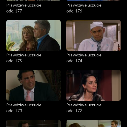
Prawdziwe uczucie
Prawdziwe uczucie
odc. 177
odc. 176
Prawdziwe uczucie
Prawdziwe uczucie
odc. 175
odc. 174
Prawdziwe uczucie
Prawdziwe uczucie
odc. 173
odc. 172