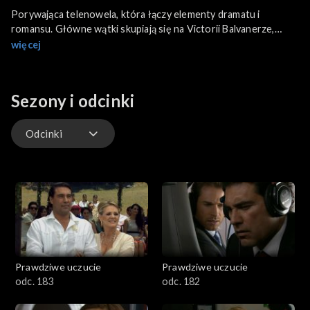
Porywająca telenowela, która łączy elementy dramatu i
romansu. Główne wątki skupiają się na Victorii Balvanerze,
kobiecie sukcesu i właścicielce wielkiej agencji reklamowej, oraz
więcej
Jose Angelu, mężczyźnie który w wyniku zbiegu okoliczności
zostaje jej ochroniarzem. Ich relacja, pełna trudnych wyborów,
zmienia życie obojga bohaterów.
Sezony i odcinki
Odcinki
Odcinki
Prawdziwe uczucie
Prawdziwe uczucie
odc. 183
odc. 182