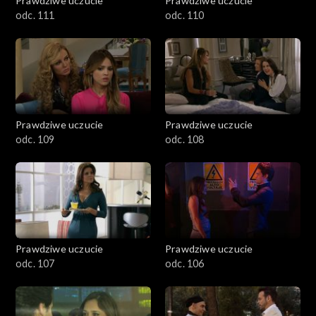
Prawdziwe uczucie
Prawdziwe uczucie
odc. 111
odc. 110
Prawdziwe uczucie
Prawdziwe uczucie
odc. 109
odc. 108
Prawdziwe uczucie
Prawdziwe uczucie
odc. 107
odc. 106