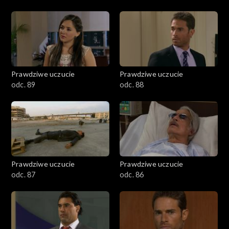
Prawdziwe uczucie
Prawdziwe uczucie
odc. 89
odc. 88
Prawdziwe uczucie
Prawdziwe uczucie
odc. 87
odc. 86