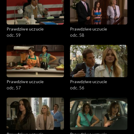
Prawdziwe uczucie
Prawdziwe uczucie
odc. 59
odc. 58
Prawdziwe uczucie
Prawdziwe uczucie
odc. 57
odc. 56