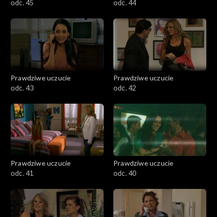
odc. 45
odc. 44
Prawdziwe uczucie
Prawdziwe uczucie
odc. 43
odc. 42
Prawdziwe uczucie
Prawdziwe uczucie
odc. 41
odc. 40