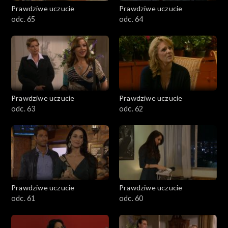
Prawdziwe uczucie
Prawdziwe uczucie
odc. 65
odc. 64
Prawdziwe uczucie
Prawdziwe uczucie
odc. 63
odc. 62
Prawdziwe uczucie
Prawdziwe uczucie
odc. 61
odc. 60