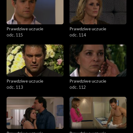
Prawdziwe uczucie
Prawdziwe uczucie
odc. 115
odc. 114
Prawdziwe uczucie
Prawdziwe uczucie
odc. 113
odc. 112