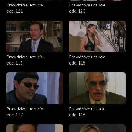
Prawdziwe uczucie
Prawdziwe uczucie
odc. 121
odc. 120
Prawdziwe uczucie
Prawdziwe uczucie
odc. 119
odc. 118
Prawdziwe uczucie
Prawdziwe uczucie
odc. 117
odc. 116