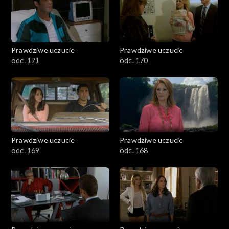
Prawdziwe uczucie
Prawdziwe uczucie
odc. 171
odc. 170
Prawdziwe uczucie
Prawdziwe uczucie
odc. 169
odc. 168