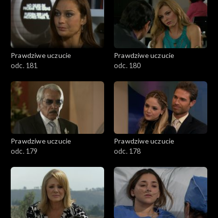
Prawdziwe uczucie
Prawdziwe uczucie
odc. 181
odc. 180
Prawdziwe uczucie
Prawdziwe uczucie
odc. 179
odc. 178