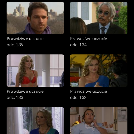
Prawdziwe uczucie
Prawdziwe uczucie
odc. 135
odc. 134
Prawdziwe uczucie
Prawdziwe uczucie
odc. 133
odc. 132