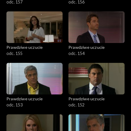
odc. 157
odc. 156
Prawdziwe uczucie
Prawdziwe uczucie
odc. 155
odc. 154
Prawdziwe uczucie
Prawdziwe uczucie
odc. 153
odc. 152