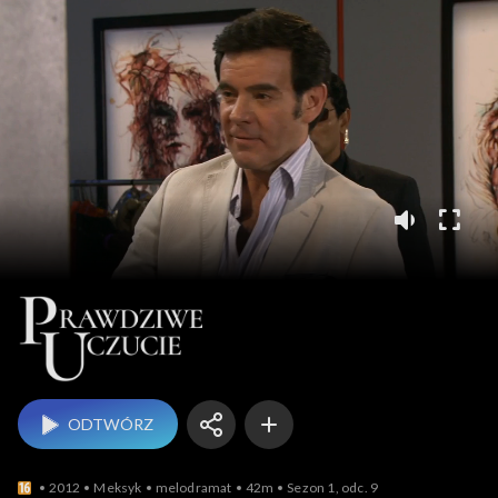
Prawdziwe uczucie
ODTWÓRZ
2012
Meksyk
melodramat
42m
Sezon 1, odc. 9