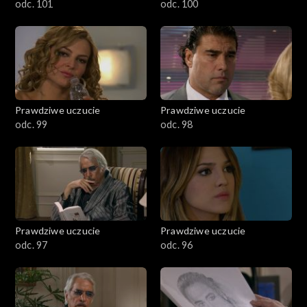
odc. 101
odc. 100
Prawdziwe uczucie
Prawdziwe uczucie
odc. 99
odc. 98
Prawdziwe uczucie
Prawdziwe uczucie
odc. 97
odc. 96