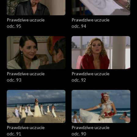
Prawdziwe uczucie
Prawdziwe uczucie
odc. 95
odc. 94
Prawdziwe uczucie
Prawdziwe uczucie
odc. 93
odc. 92
Prawdziwe uczucie
Prawdziwe uczucie
odc. 91
odc. 90