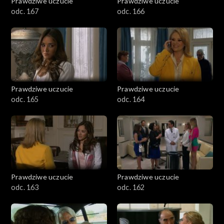
Prawdziwe uczucie
Prawdziwe uczucie
odc. 167
odc. 166
Prawdziwe uczucie
Prawdziwe uczucie
odc. 165
odc. 164
Prawdziwe uczucie
Prawdziwe uczucie
odc. 163
odc. 162