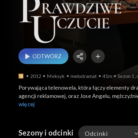
ODTWÓRZ
2012
Meksyk
melodramat
41m
Sezon 1, 
Porywająca telenowela, która łączy elementy dram
agencji reklamowej, oraz Jose Angelu, mężczyźnie
zmienia życie obojga bohaterów.
więcej
Sezony i odcinki
Odcinki