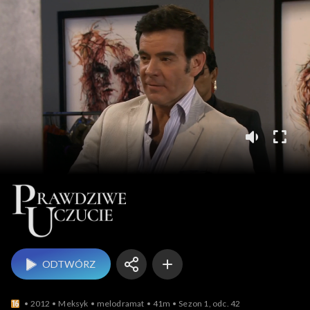
Prawdziwe uczucie
ODTWÓRZ
2012
Meksyk
melodramat
41m
Sezon 1, odc. 42