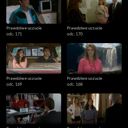
Prawdziwe uczucie
Prawdziwe uczucie
odc. 171
odc. 170
Prawdziwe uczucie
Prawdziwe uczucie
odc. 169
odc. 168