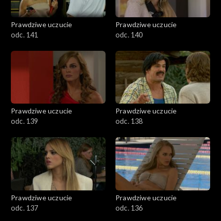
Prawdziwe uczucie
Prawdziwe uczucie
odc. 141
odc. 140
Prawdziwe uczucie
Prawdziwe uczucie
odc. 139
odc. 138
Prawdziwe uczucie
Prawdziwe uczucie
odc. 137
odc. 136