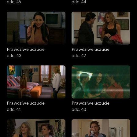
odc. 45
odc. 44
Prawdziwe uczucie
Prawdziwe uczucie
odc. 43
odc. 42
Prawdziwe uczucie
Prawdziwe uczucie
odc. 41
odc. 40