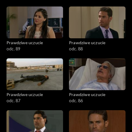
Prawdziwe uczucie
Prawdziwe uczucie
odc. 89
odc. 88
Prawdziwe uczucie
Prawdziwe uczucie
odc. 87
odc. 86