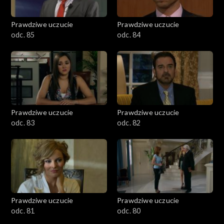
Prawdziwe uczucie
Prawdziwe uczucie
odc. 85
odc. 84
Prawdziwe uczucie
Prawdziwe uczucie
odc. 83
odc. 82
Prawdziwe uczucie
Prawdziwe uczucie
odc. 81
odc. 80