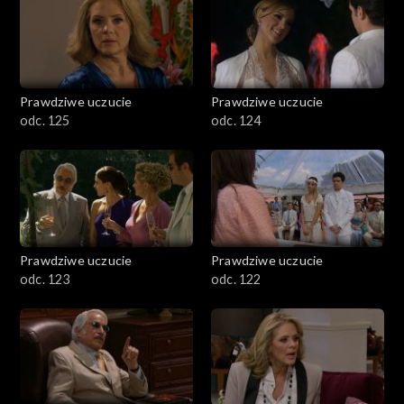
Prawdziwe uczucie
Prawdziwe uczucie
odc. 125
odc. 124
Prawdziwe uczucie
Prawdziwe uczucie
odc. 123
odc. 122