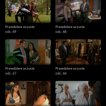
Prawdziwe uczucie
Prawdziwe uczucie
odc. 69
odc. 68
Prawdziwe uczucie
Prawdziwe uczucie
odc. 67
odc. 66