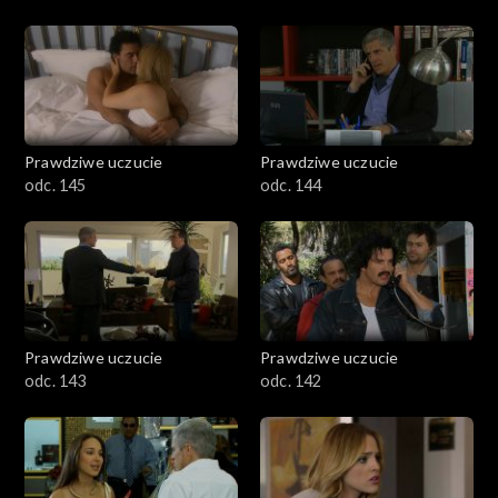
Prawdziwe uczucie
Prawdziwe uczucie
odc. 145
odc. 144
Prawdziwe uczucie
Prawdziwe uczucie
odc. 143
odc. 142