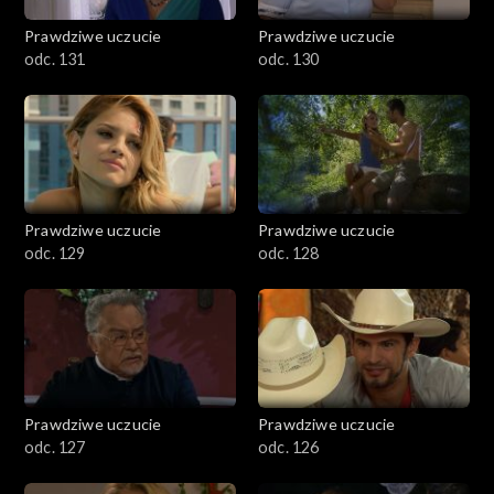
Prawdziwe uczucie
Prawdziwe uczucie
odc. 131
odc. 130
Prawdziwe uczucie
Prawdziwe uczucie
odc. 129
odc. 128
Prawdziwe uczucie
Prawdziwe uczucie
odc. 127
odc. 126