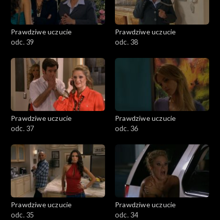
Prawdziwe uczucie
Prawdziwe uczucie
odc. 39
odc. 38
Prawdziwe uczucie
Prawdziwe uczucie
odc. 37
odc. 36
Prawdziwe uczucie
Prawdziwe uczucie
odc. 35
odc. 34