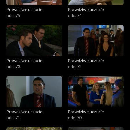
Prawdziwe uczucie
Prawdziwe uczucie
odc. 75
odc. 74
Prawdziwe uczucie
Prawdziwe uczucie
odc. 73
odc. 72
Prawdziwe uczucie
Prawdziwe uczucie
odc. 71
odc. 70