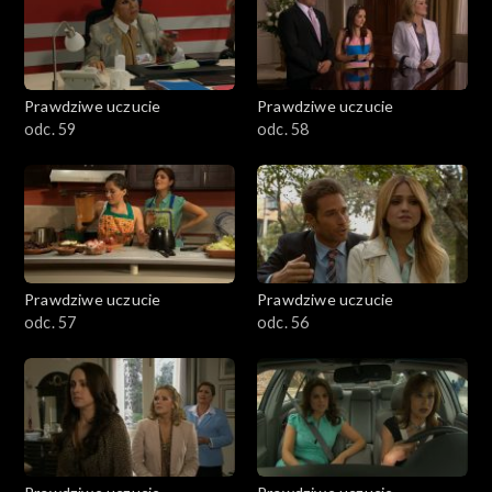
Prawdziwe uczucie
Prawdziwe uczucie
odc. 59
odc. 58
Prawdziwe uczucie
Prawdziwe uczucie
odc. 57
odc. 56