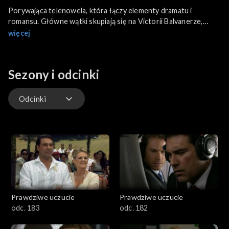
Porywająca telenowela, która łączy elementy dramatu i
romansu. Główne wątki skupiają się na Victorii Balvanerze,
kobiecie sukcesu i właścicielce wielkiej agencji reklamowej, oraz
więcej
Jose Angelu, mężczyźnie który w wyniku zbiegu okoliczności
zostaje jej ochroniarzem. Ich relacja, pełna trudnych wyborów,
zmienia życie obojga bohaterów.
Sezony i odcinki
Odcinki
Odcinki
Prawdziwe uczucie
Prawdziwe uczucie
odc. 183
odc. 182