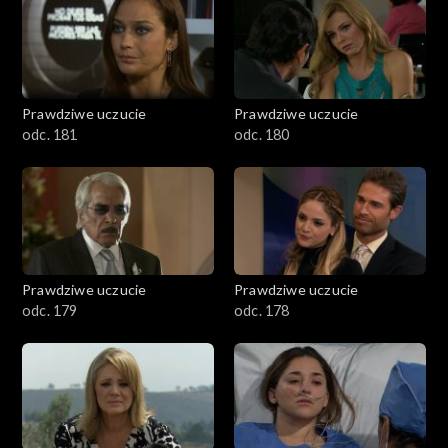
Prawdziwe uczucie
Prawdziwe uczucie
odc. 181
odc. 180
Prawdziwe uczucie
Prawdziwe uczucie
odc. 179
odc. 178