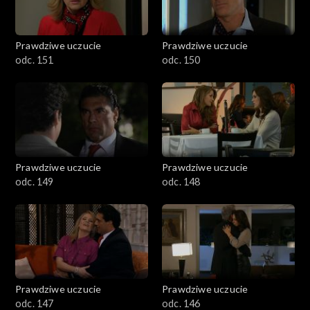
Prawdziwe uczucie
Prawdziwe uczucie
odc. 151
odc. 150
Prawdziwe uczucie
Prawdziwe uczucie
odc. 149
odc. 148
Prawdziwe uczucie
Prawdziwe uczucie
odc. 147
odc. 146