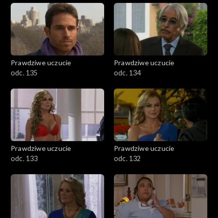
Prawdziwe uczucie
Prawdziwe uczucie
odc. 135
odc. 134
Prawdziwe uczucie
Prawdziwe uczucie
odc. 133
odc. 132