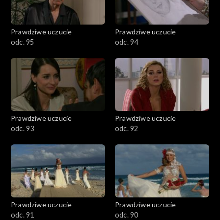
Prawdziwe uczucie
Prawdziwe uczucie
odc. 95
odc. 94
Prawdziwe uczucie
Prawdziwe uczucie
odc. 93
odc. 92
Prawdziwe uczucie
Prawdziwe uczucie
odc. 91
odc. 90