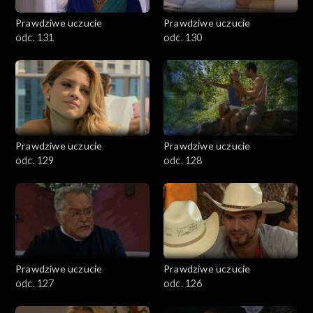
Prawdziwe uczucie
Prawdziwe uczucie
odc. 131
odc. 130
Prawdziwe uczucie
Prawdziwe uczucie
odc. 129
odc. 128
Prawdziwe uczucie
Prawdziwe uczucie
odc. 127
odc. 126