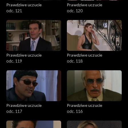
Prawdziwe uczucie
Prawdziwe uczucie
odc. 121
odc. 120
Prawdziwe uczucie
Prawdziwe uczucie
odc. 119
odc. 118
Prawdziwe uczucie
Prawdziwe uczucie
odc. 117
odc. 116