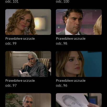
odc. 101
odc. 100
Prawdziwe uczucie
Prawdziwe uczucie
odc. 99
odc. 98
Prawdziwe uczucie
Prawdziwe uczucie
odc. 97
odc. 96