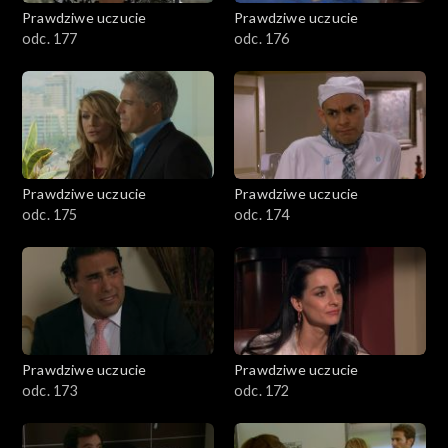
Prawdziwe uczucie
Prawdziwe uczucie
odc. 177
odc. 176
Prawdziwe uczucie
Prawdziwe uczucie
odc. 175
odc. 174
Prawdziwe uczucie
Prawdziwe uczucie
odc. 173
odc. 172