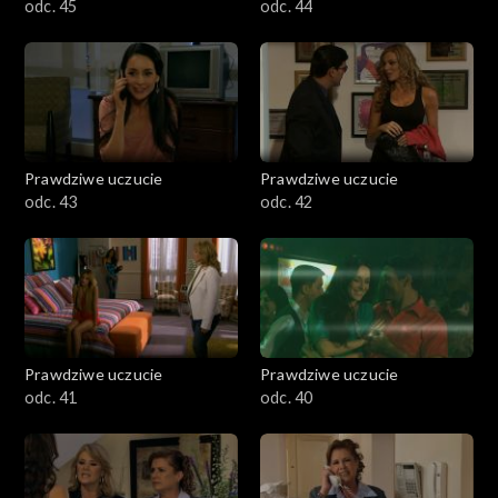
odc. 45
odc. 44
Prawdziwe uczucie
Prawdziwe uczucie
odc. 43
odc. 42
Prawdziwe uczucie
Prawdziwe uczucie
odc. 41
odc. 40