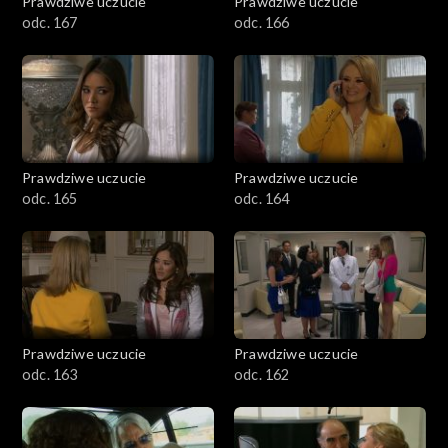
Prawdziwe uczucie
Prawdziwe uczucie
odc. 167
odc. 166
Prawdziwe uczucie
Prawdziwe uczucie
odc. 165
odc. 164
Prawdziwe uczucie
Prawdziwe uczucie
odc. 163
odc. 162