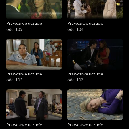
Prawdziwe uczucie
Prawdziwe uczucie
odc. 105
odc. 104
Prawdziwe uczucie
Prawdziwe uczucie
odc. 103
odc. 102
Prawdziwe uczucie
Prawdziwe uczucie