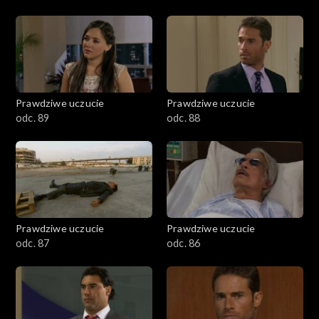
Prawdziwe uczucie
Prawdziwe uczucie
odc. 89
odc. 88
Prawdziwe uczucie
Prawdziwe uczucie
odc. 87
odc. 86