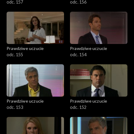
odc. 157
odc. 156
Prawdziwe uczucie
Prawdziwe uczucie
odc. 155
odc. 154
Prawdziwe uczucie
Prawdziwe uczucie
odc. 153
odc. 152