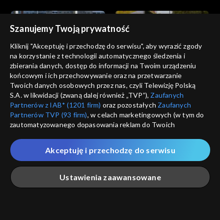
Szanujemy Twoją prywatność
Kliknij "Akceptuję i przechodzę do serwisu", aby wyrazić zgody
na korzystanie z technologii automatycznego śledzenia i
zbierania danych, dostęp do informacji na Twoim urządzeniu
Prawdziwe uczucie
Prawdziwe uczucie
końcowym i ich przechowywanie oraz na przetwarzanie
odc. 33
odc. 32
Twoich danych osobowych przez nas, czyli Telewizję Polską
S.A. w likwidacji (zwaną dalej również „TVP”),
Zaufanych
Partnerów z IAB* (1201 firm)
oraz pozostałych
Zaufanych
Partnerów TVP (93 firm)
, w celach marketingowych (w tym do
zautomatyzowanego dopasowania reklam do Twoich
zainteresowań i mierzenia ich skuteczności) i pozostałych,
które wskazujemy poniżej, a także zgody na udostępnianie
Akceptuję i przechodzę do serwisu
przez nas identyfikatora PPID do Google.
Prawdziwe uczucie
Prawdziwe uczucie
odc. 31
odc. 30
Twoje dane osobowe zbierane podczas odwiedzania przez
Ustawienia zaawansowane
Ciebie naszych
poszczególnych serwisów
zwanych dalej
„Portalem”, w tym informacje zapisywane za pomocą
technologii takich jak: pliki cookie, sygnalizatory WWW lub
innych podobnych technologii umożliwiających świadczenie
Główna
Szukaj
Moja lista
Na żywo
Więcej
dopasowanych i bezpiecznych usług, personalizację treści