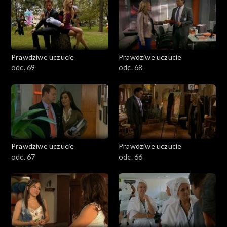
Prawdziwe uczucie
Prawdziwe uczucie
odc. 69
odc. 68
Prawdziwe uczucie
Prawdziwe uczucie
odc. 67
odc. 66