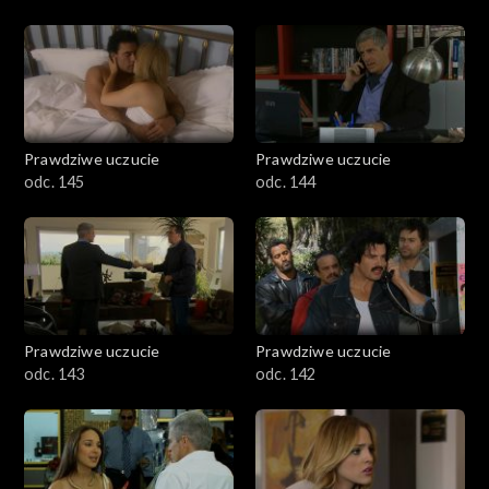
Prawdziwe uczucie
Prawdziwe uczucie
odc. 145
odc. 144
Prawdziwe uczucie
Prawdziwe uczucie
odc. 143
odc. 142