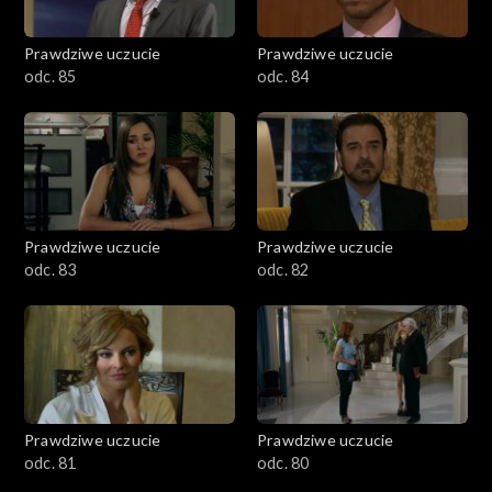
Prawdziwe uczucie
Prawdziwe uczucie
odc. 85
odc. 84
Prawdziwe uczucie
Prawdziwe uczucie
odc. 83
odc. 82
Prawdziwe uczucie
Prawdziwe uczucie
odc. 81
odc. 80