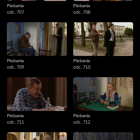
1301-1400
Plebania
Plebania
odc. 707
odc. 708
1401-1500
1501-1600
1601-1700
Plebania
Plebania
1701-1800
odc. 709
odc. 710
1801–1829
Odcinki specjalne
Plebania
Plebania
odc. 711
odc. 712