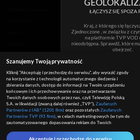
GEOLOKALIZ
polityka prywatności
ŁĄCZYSZ SIĘ SPOZA 
moje zgody
Kraj, z którego się łączys
Zjednoczone , w związku z czy
pomoc
na platformie TVP VOD
nieodstępna. Sprawdź, które m
kontakt
obejrzeć.
voucher
Szanujemy Twoją prywatność
Nie pokazuj pon
dostępność
Kliknij "Akceptuję i przechodzę do serwisu", aby wyrazić zgody
na korzystanie z technologii automatycznego śledzenia i
informacje o dostawcy usług
ANULUJ
SP
zbierania danych, dostęp do informacji na Twoim urządzeniu
końcowym i ich przechowywanie oraz na przetwarzanie
Twoich danych osobowych przez nas, czyli Telewizję Polską
S.A. w likwidacji (zwaną dalej również „TVP”),
Zaufanych
Partnerów z IAB* (1201 firm)
oraz pozostałych
Zaufanych
Partnerów TVP (93 firm)
, w celach marketingowych (w tym do
zautomatyzowanego dopasowania reklam do Twoich
zainteresowań i mierzenia ich skuteczności) i pozostałych,
które wskazujemy poniżej, a także zgody na udostępnianie
Akceptuję i przechodzę do serwisu