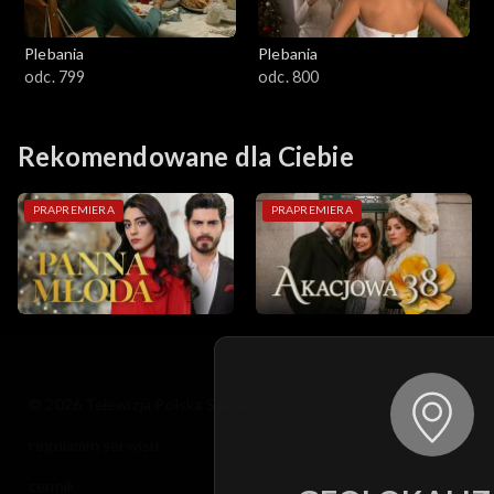
Plebania
Plebania
odc. 799
odc. 800
Rekomendowane dla Ciebie
PRAPREMIERA
PRAPREMIERA
© 2026 Telewizja Polska S.A. w likwidacji
regulamin serwisu
cennik