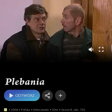
Plebania
ODTWÓRZ
2006
Polska
telenowele
23m
Sezon 8, odc. 701