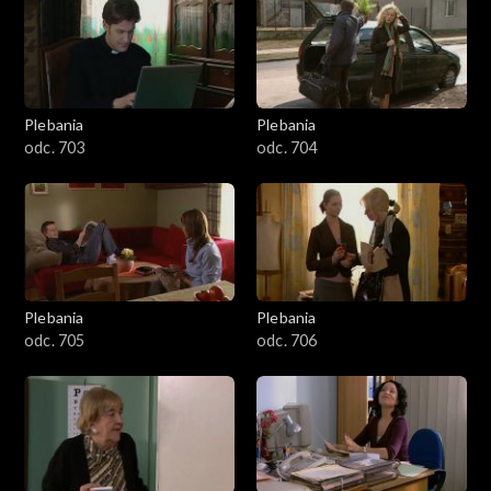
401–500
501–600
601–700
Plebania
Plebania
odc. 703
odc. 704
701–800
801-900
901-1000
Plebania
Plebania
1001-1100
odc. 705
odc. 706
1101-1200
1201-1300