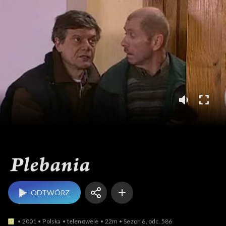
Plebania
ODTWÓRZ
2001
Polska
telenowele
22m
Sezon 6, odc. 586