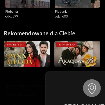
Plebania
Plebania
odc. 599
odc. 600
Rekomendowane dla Ciebie
PRAPREMIERA
PRAPREMIERA
© 2026 Telewizja Polska S.A. w likwidacji
regulamin serwisu
cennik