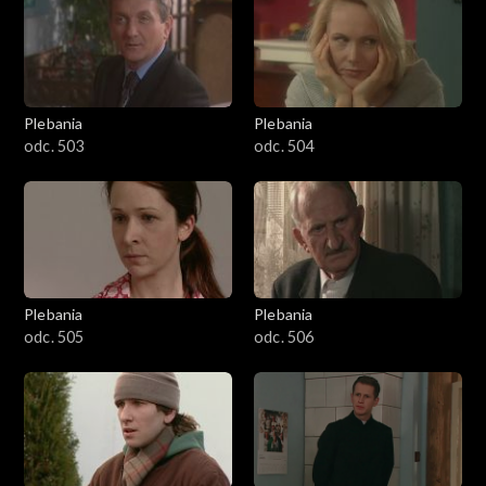
401–500
501–600
601–700
Plebania
Plebania
odc. 503
odc. 504
701–800
801-900
901-1000
Plebania
Plebania
1001-1100
odc. 505
odc. 506
1101-1200
1201-1300