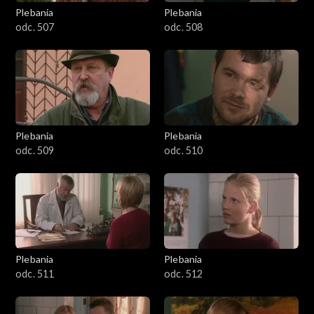
1301-1400
Plebania
Plebania
odc. 507
odc. 508
1401-1500
1501-1600
1601-1700
Plebania
Plebania
1701-1800
odc. 509
odc. 510
1801–1829
Odcinki specjalne
Plebania
Plebania
odc. 511
odc. 512