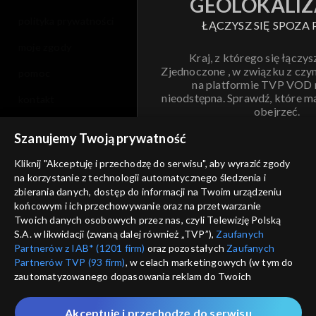
GEOLOKALIZ
polityka prywatności
ŁĄCZYSZ SIĘ SPOZA 
moje zgody
Kraj, z którego się łączys
Zjednoczone , w związku z czy
pomoc
na platformie TVP VOD
nieodstępna. Sprawdź, które m
kontakt
obejrzeć.
voucher
Szanujemy Twoją prywatność
Nie pokazuj pon
dostępność
Kliknij "Akceptuję i przechodzę do serwisu", aby wyrazić zgody
na korzystanie z technologii automatycznego śledzenia i
informacje o dostawcy usług
ANULUJ
SP
zbierania danych, dostęp do informacji na Twoim urządzeniu
końcowym i ich przechowywanie oraz na przetwarzanie
Twoich danych osobowych przez nas, czyli Telewizję Polską
S.A. w likwidacji (zwaną dalej również „TVP”),
Zaufanych
Partnerów z IAB* (1201 firm)
oraz pozostałych
Zaufanych
Partnerów TVP (93 firm)
, w celach marketingowych (w tym do
zautomatyzowanego dopasowania reklam do Twoich
zainteresowań i mierzenia ich skuteczności) i pozostałych,
które wskazujemy poniżej, a także zgody na udostępnianie
Akceptuję i przechodzę do serwisu