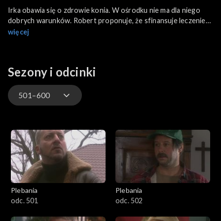
Irka obawia się o zdrowie konia. W ośrodku nie ma dla niego
dobrych warunków. Robert proponuje, że sfinansuje leczenie
zwierzęcia. Robert i Wiki prowadzą konia do Mulaka. Ten
więcej
przyjmuje propozycję opieki nad koniem. Robert obiecuje,ze
pomoże mu odzyskać ziemię.
Borosiukowa nie przyjmuje zaproszenia proboszcza na herbatę.
Sezony i odcinki
Jest jej ciężko po śmierci Romusia. Razem z Osą budują szopkę,
którą miał wykonać Romus.
501–600
1–100
101–200
201–300
Plebania
Plebania
301–400
odc. 501
odc. 502