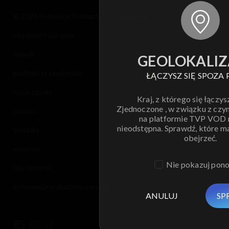
© 2026 Telewizja Polska S.A. w likwidacji
regulamin serwisu
cennik
GEOLOKALIZ
polityka prywatności
ŁĄCZYSZ SIĘ SPOZA 
moje zgody
Kraj, z którego się łączys
Zjednoczone , w związku z czy
pomoc
na platformie TVP VOD
nieodstępna. Sprawdź, które m
kontakt
obejrzeć.
voucher
Nie pokazuj pon
dostępność
informacje o dostawcy usług
ANULUJ
SP