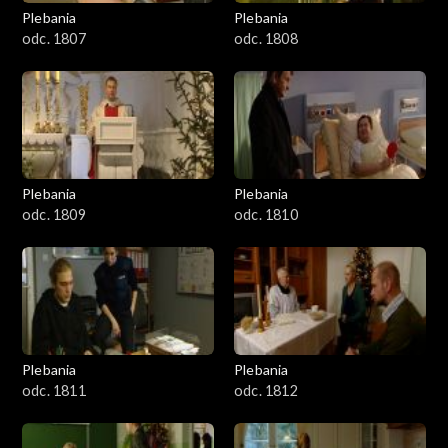
1301-1400
Plebania
Plebania
odc. 1807
odc. 1808
1401-1500
1501-1600
1601-1700
Plebania
Plebania
1701-1800
odc. 1809
odc. 1810
1801–1829
Odcinki specjalne
Plebania
Plebania
odc. 1811
odc. 1812