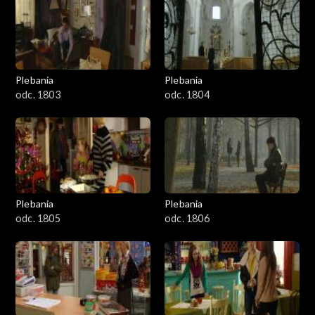
401–500
501–600
601–700
Plebania
Plebania
odc. 1803
odc. 1804
701–800
801-900
901-1000
Plebania
Plebania
1001-1100
odc. 1805
odc. 1806
1101-1200
1201-1300