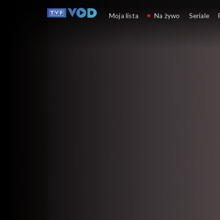
Plebania
Moja lista
Na żywo
Seriale