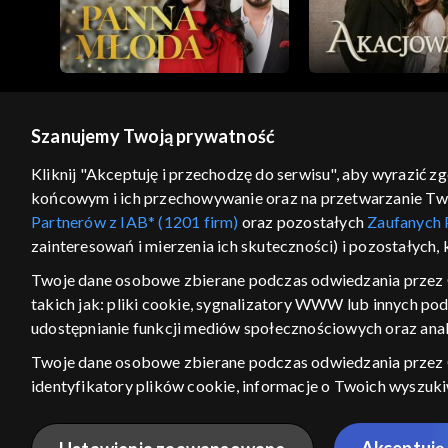
Szanujemy Twoją prywatność
© 2026 Telewizja Polska S.A. w likwidacji
Kliknij "Akceptuję i przechodzę do serwisu", aby wyrazić z
końcowym i ich przechowywanie oraz na przetwarzanie Twoic
regulamin serwisu
cennik
polityka prywatności
Partnerów z IAB* (1201 firm)
oraz pozostałych
Zaufanych 
GEOLOKALIZA
zainteresowań i mierzenia ich skuteczności) i pozostałych,
ŁĄCZYSZ SIĘ SPOZA PO
Twoje dane osobowe zbierane podczas odwiedzania przez 
takich jak: pliki cookie, sygnalizatory WWW lub innych po
Kraj, z którego się łączysz, to Stan
w związku z czym część tytułów na
udostępnianie funkcji mediów społecznościowych oraz anal
VOD może być nieodstępna. Spr
Twoje dane osobowe zbierane podczas odwiedzania przez
materiały możesz obejr
identyfikatory plików cookie, informacje o Twoich wyszuk
pozostałych
Zaufanych Partnerów TVP
dla realizacji nast
Nie pokazuj ponow
wyboru spersonalizowanych reklam, tworzenia profilu sper
Akceptuję 