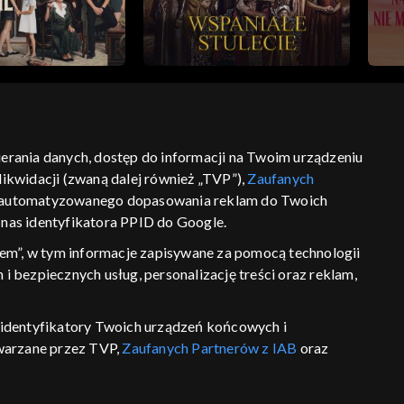
bierania danych, dostęp do informacji na Twoim urządzeniu
ikwidacji (zwaną dalej również „TVP”),
Zaufanych
ść
informacje o dostawcy usług
 zautomatyzowanego dopasowania reklam do Twoich
z nas identyfikatora PPID do Google.
em”, w tym informacje zapisywane za pomocą technologii
 bezpiecznych usług, personalizację treści oraz reklam,
P, identyfikatory Twoich urządzeń końcowych i
twarzane przez TVP,
Zaufanych Partnerów z IAB
oraz
eniu lub dostęp do nich, wyboru podstawowych reklam,
reści, wyboru spersonalizowanych treści, pomiaru