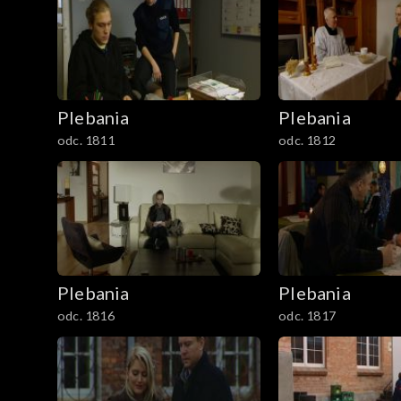
901-1000
1001-1100
Plebania
Plebania
1101-1200
odc. 1811
odc. 1812
1201-1300
1301-1400
1401-1500
Plebania
Plebania
1501-1600
odc. 1816
odc. 1817
1601-1700
1701-1800