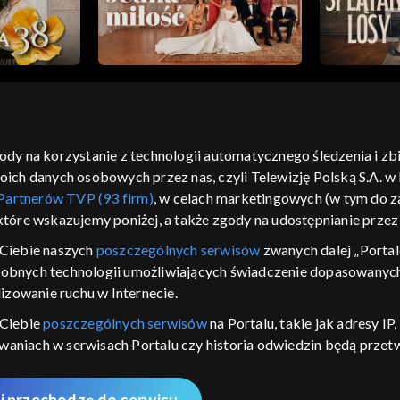
gody na korzystanie z technologii automatycznego śledzenia i z
h danych osobowych przez nas, czyli Telewizję Polską S.A. w l
moje zgody
pomoc
kontakt
voucher
dostępno
Partnerów TVP (93 firm)
, w celach marketingowych (w tym do
CJA
 które wskazujemy poniżej, a także zgody na udostępnianie prze
LSKI
Ciebie naszych
poszczególnych serwisów
zwanych dalej „Portal
dobnych technologii umożliwiających świadczenie dopasowanych i
y Zjednoczone ,
 platformie TVP
izowanie ruchu w Internecie.
awdź, które
 Ciebie
poszczególnych serwisów
na Portalu, takie jak adresy I
zeć.
iwaniach w serwisach Portalu czy historia odwiedzin będą prze
ępujących celów i funkcji: przechowywania informacji na urządz
nie
sonalizowanych reklam, tworzenia profilu spersonalizowanych t
i przechodzę do serwisu