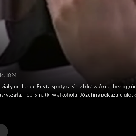
dc. 1824
ziały od Jurka. Edyta spotyka się z Irką w Arce, bez ogród
o usłyszała. Topi smutki w alkoholu. Józefina pokazuje ulo
szpitala na dalszy ciąg leczenia. Pawełek jest smutny, ż
obieta jest przejęta, nie może jeszcze uwierzyć w szczęśc