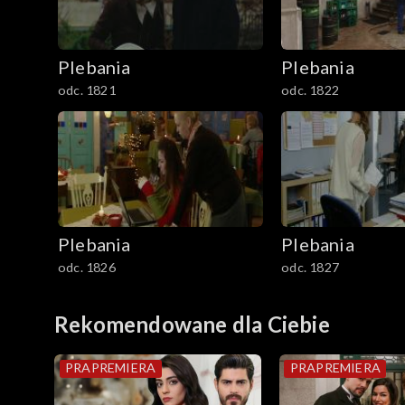
1801–1829
Plebania
Plebania
Odcinki specjalne
odc. 1821
odc. 1822
Plebania
Plebania
odc. 1826
odc. 1827
Rekomendowane dla Ciebie
PRAPREMIERA
PRAPREMIERA