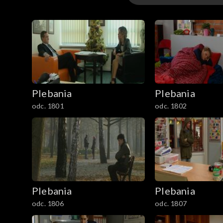
1–100
101–200
201–300
Plebania
Plebania
301–400
odc. 1801
odc. 1802
401–500
501–600
601–700
Plebania
Plebania
701–800
odc. 1806
odc. 1807
801-900