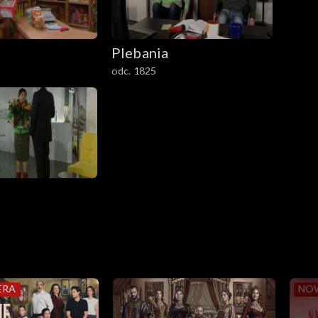
Plebania
odc. 1825
ERA
NO