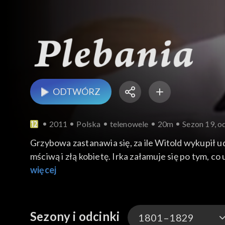
ODTWÓRZ
2011
Polska
telenowele
20m
Sezon 19, o
Grzybowa zastanawia się, za ile Witold wykupił ud
mściwą i złą kobietę. Irka załamuje się po tym, c
zwolnionych z supermarketu. Anna szykuje się do 
więcej
burmistrza podziękować za przydział mieszkania. K
Krystyną, obawia się, że nie może mieć dzieci.
Sezony i odcinki
1801–1829