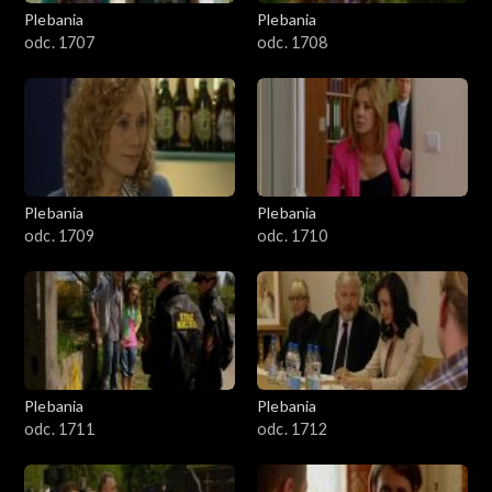
1301-1400
Plebania
Plebania
odc. 1707
odc. 1708
1401-1500
1501-1600
1601-1700
Plebania
Plebania
1701-1800
odc. 1709
odc. 1710
1801–1829
Odcinki specjalne
Plebania
Plebania
odc. 1711
odc. 1712