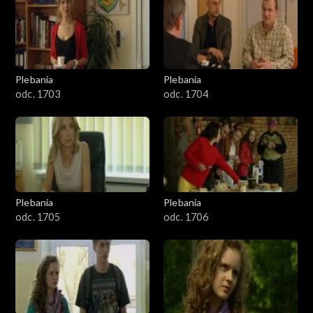
401–500
Wieczorem do Kasi puka Szymon, przytula się do smutnej Kasi i
zaczyna ją delikatnie całować.
501–600
601–700
Plebania
Plebania
odc. 1703
odc. 1704
701–800
801-900
901-1000
Plebania
Plebania
1001-1100
odc. 1705
odc. 1706
1101-1200
1201-1300