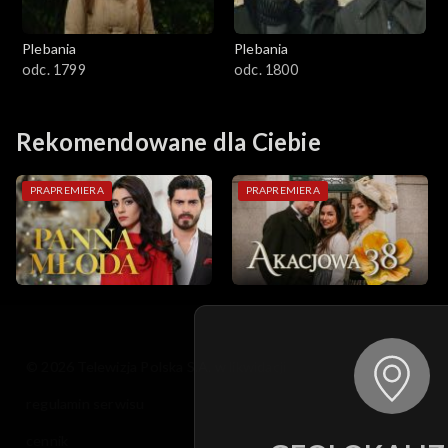
Plebania
Plebania
odc. 1799
odc. 1800
Rekomendowane dla Ciebie
PRAPREMIERA
PRAPREMIERA
© 2026 Telewizja Polska S.A. w likwidacji
regulamin serwisu
cennik