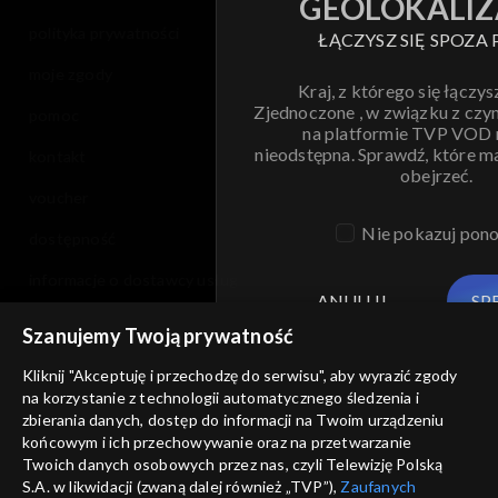
GEOLOKALIZ
polityka prywatności
ŁĄCZYSZ SIĘ SPOZA 
moje zgody
Kraj, z którego się łączys
Zjednoczone , w związku z czy
pomoc
na platformie TVP VOD
nieodstępna. Sprawdź, które m
kontakt
obejrzeć.
voucher
Nie pokazuj pon
dostępność
informacje o dostawcy usług
ANULUJ
SP
Szanujemy Twoją prywatność
Kliknij "Akceptuję i przechodzę do serwisu", aby wyrazić zgody
na korzystanie z technologii automatycznego śledzenia i
zbierania danych, dostęp do informacji na Twoim urządzeniu
końcowym i ich przechowywanie oraz na przetwarzanie
Twoich danych osobowych przez nas, czyli Telewizję Polską
S.A. w likwidacji (zwaną dalej również „TVP”),
Zaufanych