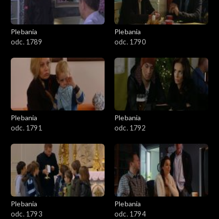
Plebania
Plebania
odc. 1789
odc. 1790
Plebania
Plebania
odc. 1791
odc. 1792
Plebania
Plebania
odc. 1793
odc. 1794