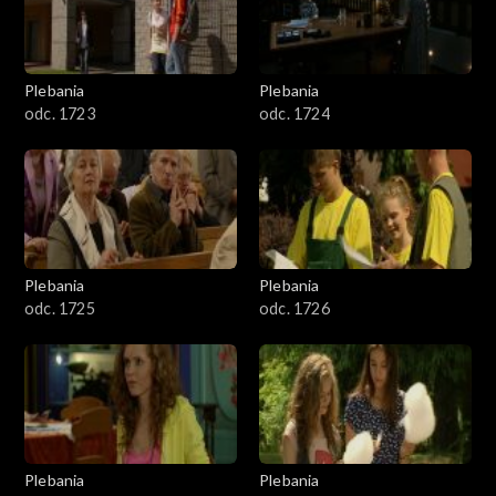
Plebania
Plebania
odc. 1723
odc. 1724
Plebania
Plebania
odc. 1725
odc. 1726
Plebania
Plebania