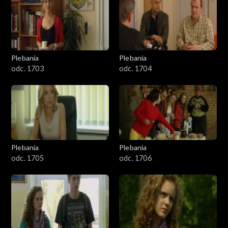
401–500
501–600
601–700
Plebania
Plebania
odc. 1703
odc. 1704
701–800
801-900
901-1000
Plebania
Plebania
1001-1100
odc. 1705
odc. 1706
1101-1200
1201-1300