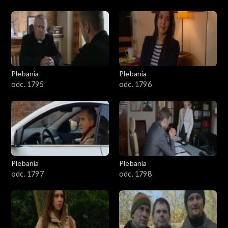
Plebania
Plebania
odc. 1795
odc. 1796
Plebania
Plebania
odc. 1797
odc. 1798