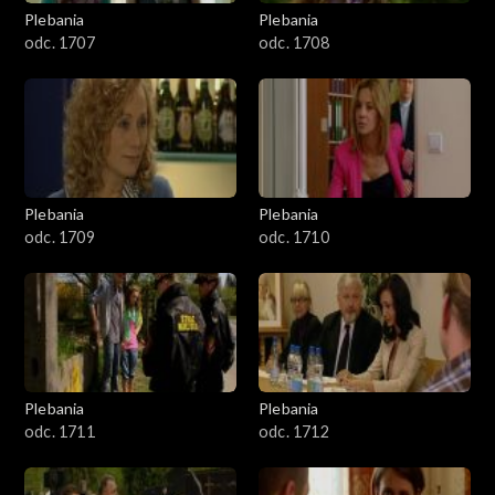
1301-1400
Plebania
Plebania
odc. 1707
odc. 1708
1401-1500
1501-1600
1601-1700
Plebania
Plebania
1701-1800
odc. 1709
odc. 1710
1801–1829
Odcinki specjalne
Plebania
Plebania
odc. 1711
odc. 1712