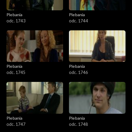
Plebania
Plebania
odc. 1743
odc. 1744
Plebania
Plebania
odc. 1745
odc. 1746
Plebania
Plebania
odc. 1747
odc. 1748