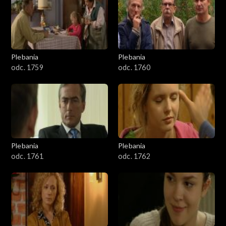
Plebania
Plebania
odc. 1759
odc. 1760
Plebania
Plebania
odc. 1761
odc. 1762