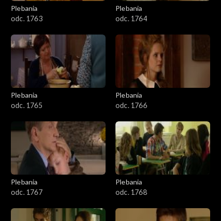
Plebania
Plebania
odc. 1763
odc. 1764
Plebania
Plebania
odc. 1765
odc. 1766
Plebania
Plebania
odc. 1767
odc. 1768