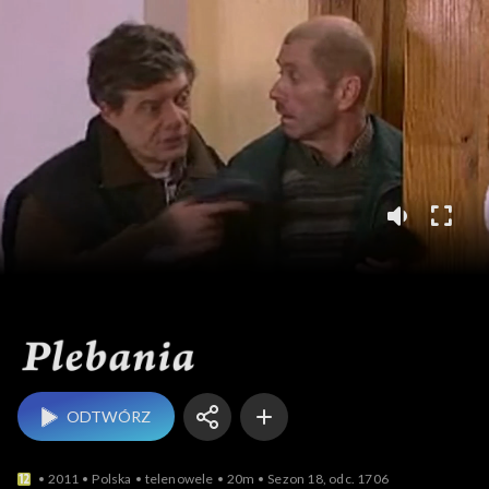
Plebania
ODTWÓRZ
2011
Polska
telenowele
20m
Sezon 18, odc. 1706