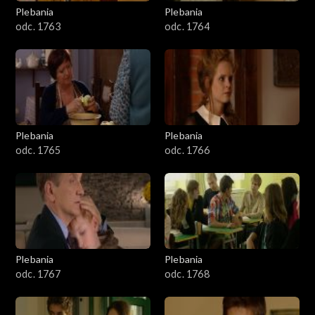
Plebania
Plebania
odc. 1763
odc. 1764
Plebania
Plebania
odc. 1765
odc. 1766
Plebania
Plebania
odc. 1767
odc. 1768