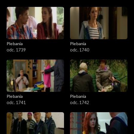
Plebania
Plebania
odc. 1739
odc. 1740
Plebania
Plebania
odc. 1741
odc. 1742