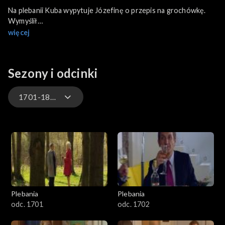
Na plebanii Kuba wypytuje Józefinę o przepis na grochówkę.
Wymyślił
temat katechezy: głodnych nakarmić. Proponuje młodzieży, aby
więcej
w ramach
lekcji wyszła do bezdomnych i ich nakarmiła. Za namową Kuby
młodzież
Sezony i odcinki
gotuje posiłek bezdomnym.
Agnieszka chce się zbliżyć do burmistrza. Proponuje mu swoją
pomoc w
1701-1800
przygotowaniach do wesela. Pokazuje Karolowi ślubną sesję
fotograficzną
1–100
wykonaną w zakładzie, w którym pracuje jej koleżanka Iwona.
Adela prosi proboszcza o radę. Zamierza przenieść się do domu
seniora.
101–200
Nie chce być ciężarem dla wnuków.
201–300
Plebania
Plebania
301–400
odc. 1701
odc. 1702