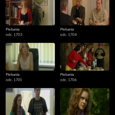
401–500
501–600
601–700
Plebania
Plebania
odc. 1703
odc. 1704
701–800
801-900
901-1000
Plebania
Plebania
1001-1100
odc. 1705
odc. 1706
1101-1200
1201-1300