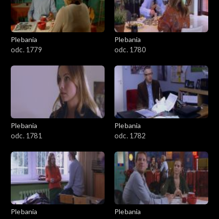
Plebania
Plebania
odc. 1779
odc. 1780
Plebania
Plebania
odc. 1781
odc. 1782
Plebania
Plebania