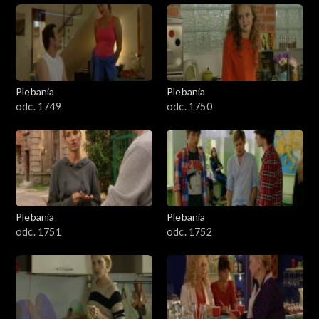
Plebania
Plebania
odc. 1749
odc. 1750
Plebania
Plebania
odc. 1751
odc. 1752