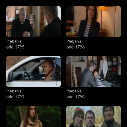
Plebania
Plebania
odc. 1795
odc. 1796
Plebania
Plebania
odc. 1797
odc. 1798