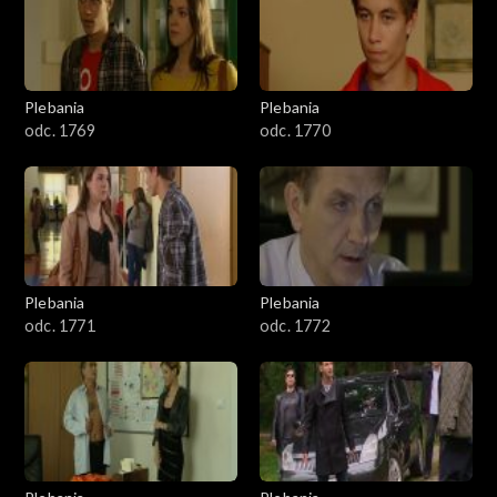
Plebania
Plebania
odc. 1769
odc. 1770
Plebania
Plebania
odc. 1771
odc. 1772