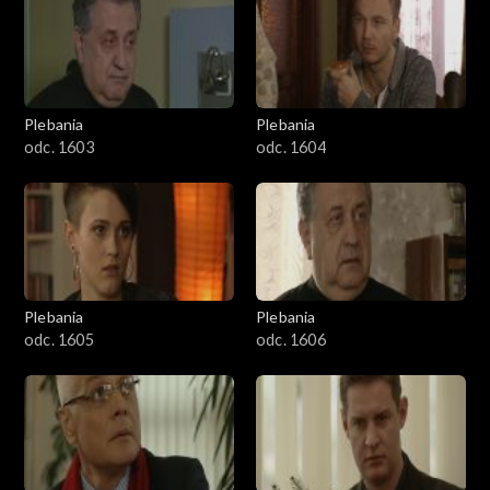
401–500
501–600
601–700
Plebania
Plebania
odc. 1603
odc. 1604
701–800
801-900
901-1000
Plebania
Plebania
1001-1100
odc. 1605
odc. 1606
1101-1200
1201-1300