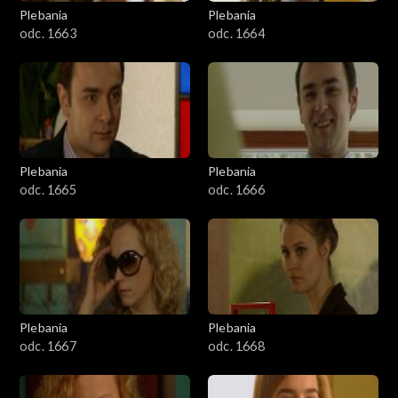
Plebania
Plebania
odc. 1663
odc. 1664
Plebania
Plebania
odc. 1665
odc. 1666
Plebania
Plebania
odc. 1667
odc. 1668