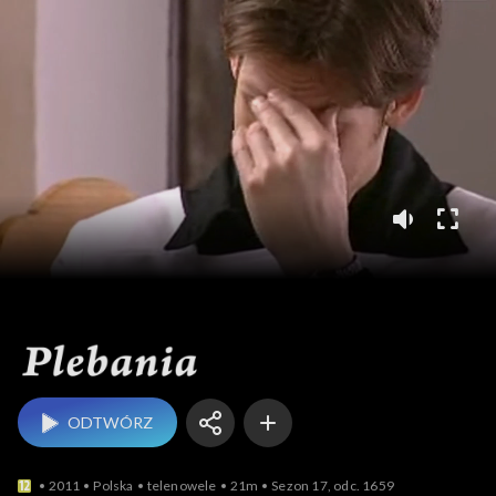
Plebania
ODTWÓRZ
2011
Polska
telenowele
21m
Sezon 17, odc. 1659