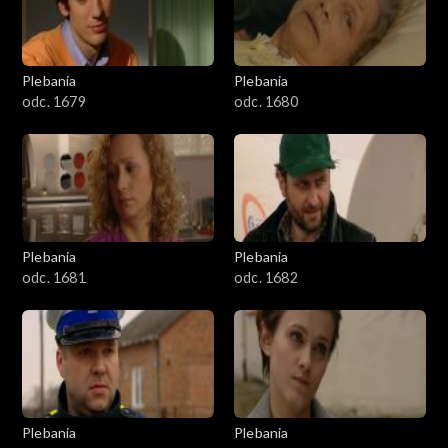
Plebania
Plebania
odc. 1679
odc. 1680
Plebania
Plebania
odc. 1681
odc. 1682
Plebania
Plebania