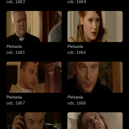
odc. 1683
odc. 1684
Plebania
Plebania
odc. 1685
odc. 1686
Plebania
Plebania
odc. 1687
odc. 1688