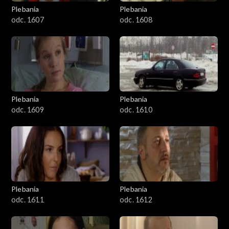
1301-1400
Plebania
Plebania
odc. 1607
odc. 1608
1401-1500
1501-1600
1601-1700
Plebania
Plebania
1701-1800
odc. 1609
odc. 1610
1801–1829
Odcinki specjalne
Plebania
Plebania
odc. 1611
odc. 1612