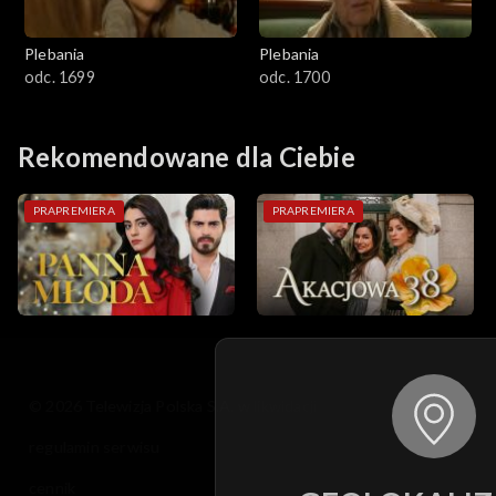
Plebania
Plebania
odc. 1699
odc. 1700
Rekomendowane dla Ciebie
PRAPREMIERA
PRAPREMIERA
© 2026 Telewizja Polska S.A. w likwidacji
regulamin serwisu
cennik