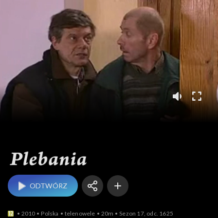
Plebania
ODTWÓRZ
2010
Polska
telenowele
20m
Sezon 17, odc. 1625