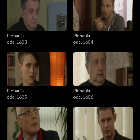
401–500
501–600
601–700
Plebania
Plebania
odc. 1603
odc. 1604
701–800
801-900
901-1000
Plebania
Plebania
1001-1100
odc. 1605
odc. 1606
1101-1200
1201-1300