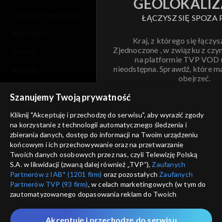
GEOLOKALIZ
polityka prywatności
ŁĄCZYSZ SIĘ SPOZA 
moje zgody
Kraj, z którego się łączys
Zjednoczone , w związku z czy
pomoc
na platformie TVP VOD
nieodstępna. Sprawdź, które m
kontakt
obejrzeć.
voucher
Szanujemy Twoją prywatność
Nie pokazuj pon
dostępność
Kliknij "Akceptuję i przechodzę do serwisu", aby wyrazić zgody
na korzystanie z technologii automatycznego śledzenia i
informacje o dostawcy usług
ANULUJ
SP
zbierania danych, dostęp do informacji na Twoim urządzeniu
końcowym i ich przechowywanie oraz na przetwarzanie
Twoich danych osobowych przez nas, czyli Telewizję Polską
S.A. w likwidacji (zwaną dalej również „TVP”),
Zaufanych
Partnerów z IAB* (1201 firm)
oraz pozostałych
Zaufanych
Partnerów TVP (93 firm)
, w celach marketingowych (w tym do
zautomatyzowanego dopasowania reklam do Twoich
zainteresowań i mierzenia ich skuteczności) i pozostałych,
które wskazujemy poniżej, a także zgody na udostępnianie
Akceptuję i przechodzę do serwisu