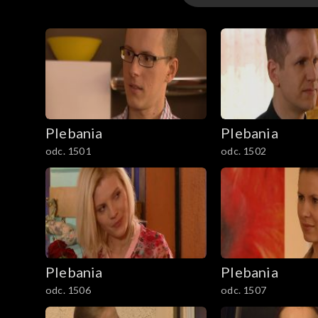
1–100
101–200
201–300
Plebania
Plebania
301–400
odc. 1501
odc. 1502
401–500
501–600
601–700
Plebania
Plebania
701–800
odc. 1506
odc. 1507
801-900