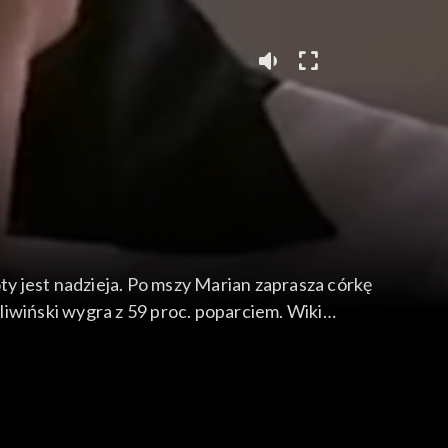
y jest nadzieja. Po mszy Marian zaprasza córkę
iwiński wygra z 59 proc. poparciem. Wiki
ej tury. Chce zając się czarnym PR-em wobec
hwytuje pomysł żony na imprezę andrzejkową poza