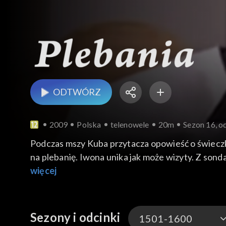
ODTWÓRZ
2009
Polska
telenowele
20m
Sezon 16, o
Podczas mszy Kuba przytacza opowieść o świeczka
na plebanię. Iwona unika jak może wizyty. Z son
oświadcza proboszczowi, że nie dopuszcza myśli 
więcej
niego. Karol jest wyraźnie przemęczony na fini
domem. Ewunia zostanie u rodziców Mateusza.
Sezony i odcinki
1501-1600