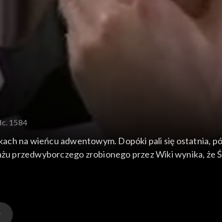
dc. 1584
ch na wieńcu adwentowym. Dopóki pali się ostatnia, pót
dażu przedwyborczego zrobionego przez Wiki wynika, że Śl
o wygranej Śliwińskiego. Zamierza doprowadzić do drugi
szu kampanii. Do wyborów jeszcze tydzień. Mateusz podc