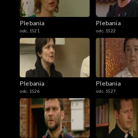
1801–1829
Plebania
Plebania
Odcinki specjalne
odc. 1521
odc. 1522
Plebania
Plebania
odc. 1526
odc. 1527