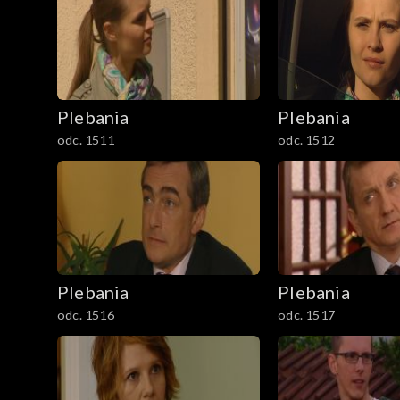
901-1000
1001-1100
Plebania
Plebania
1101-1200
odc. 1511
odc. 1512
1201-1300
1301-1400
1401-1500
Plebania
Plebania
1501-1600
odc. 1516
odc. 1517
1601-1700
1701-1800