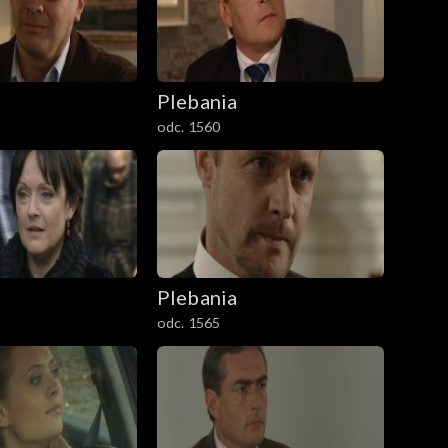
Plebania
odc. 1560
Plebania
odc. 1565