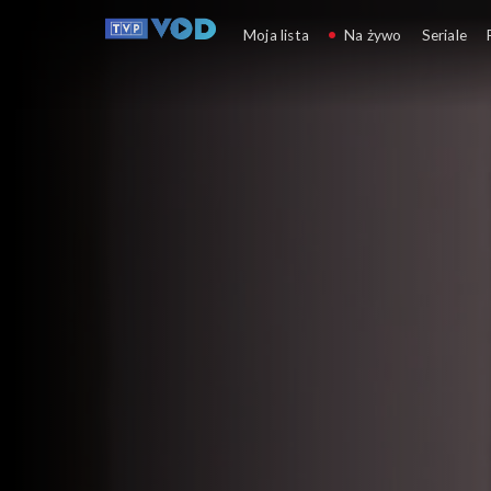
Plebania
Moja lista
Na żywo
Seriale