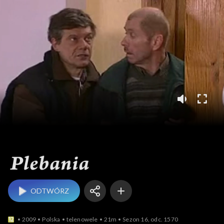
Plebania
ODTWÓRZ
2009
Polska
telenowele
21m
Sezon 16, odc. 1570