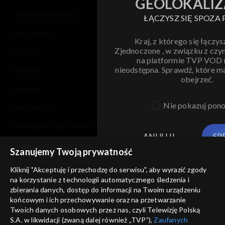
GEOLOKALIZ
polityka prywatności
ŁĄCZYSZ SIĘ SPOZA 
moje zgody
Kraj, z którego się łączys
Zjednoczone , w związku z czy
pomoc
na platformie TVP VOD
nieodstępna. Sprawdź, które m
kontakt
obejrzeć.
voucher
Nie pokazuj pon
dostępność
informacje o dostawcy usług
ANULUJ
SP
Szanujemy Twoją prywatność
Kliknij "Akceptuję i przechodzę do serwisu", aby wyrazić zgody
na korzystanie z technologii automatycznego śledzenia i
zbierania danych, dostęp do informacji na Twoim urządzeniu
końcowym i ich przechowywanie oraz na przetwarzanie
Twoich danych osobowych przez nas, czyli Telewizję Polską
S.A. w likwidacji (zwaną dalej również „TVP”),
Zaufanych