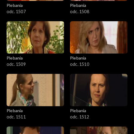
1301-1400
Plebania
Plebania
odc. 1507
odc. 1508
1401-1500
1501-1600
1601-1700
Plebania
Plebania
1701-1800
odc. 1509
odc. 1510
1801–1829
Odcinki specjalne
Plebania
Plebania
odc. 1511
odc. 1512