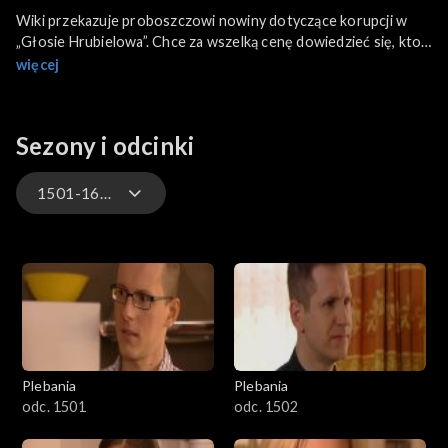
Wiki przekazuje proboszczowi nowiny dotyczące korupcji w
„Głosie Hrubielowa”. Chce za wszelką cenę dowiedzieć się, kto
za tym wszystkim stoi. Komu zależy na kompromitacji Julii przed
więcej
wyborami. Janusz przywołuje Karola do posłuszeństwa.
Przypomina mu, że Karol jest tylko pionkiem w jego ręku i o
wszelkich posunięciach, nawet sercowych, decyduje Tracz.
Sezony i odcinki
Na plebanię przychodzi Kinga z maleńką Marysią. Kinga
opowiada proboszczowi o sobie i o swoim małżeństwie z
Romanem.
1501-1600
1–100
101–200
201–300
Plebania
Plebania
301–400
odc. 1501
odc. 1502