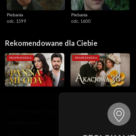
Plebania
Plebania
odc. 1599
odc. 1600
Rekomendowane dla Ciebie
PRAPREMIERA
PRAPREMIERA
© 2026 Telewizja Polska S.A. w likwidacji
regulamin serwisu
cennik