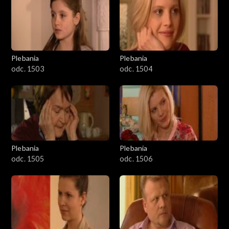
401–500
501–600
601–700
Plebania
Plebania
odc. 1503
odc. 1504
701–800
801-900
901-1000
Plebania
Plebania
1001-1100
odc. 1505
odc. 1506
1101-1200
1201-1300