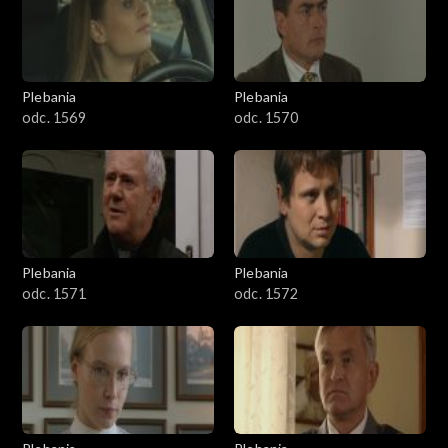
Plebania
Plebania
odc. 1569
odc. 1570
Plebania
Plebania
odc. 1571
odc. 1572