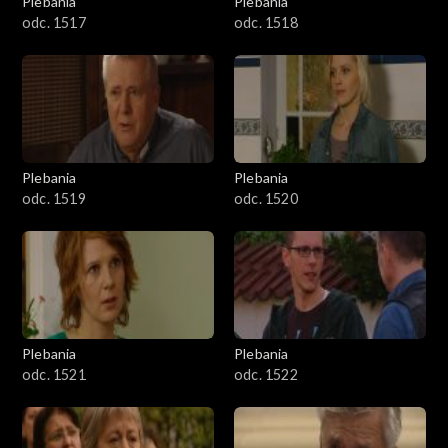
Plebania
Plebania
odc. 1517
odc. 1518
Plebania
Plebania
odc. 1519
odc. 1520
Plebania
Plebania
odc. 1521
odc. 1522