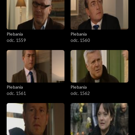
Plebania
Plebania
odc. 1559
odc. 1560
Plebania
Plebania
odc. 1561
odc. 1562