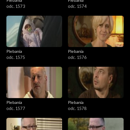
Plebania
Plebania
odc. 1573
odc. 1574
Plebania
Plebania
odc. 1575
odc. 1576
Plebania
Plebania
odc. 1577
odc. 1578