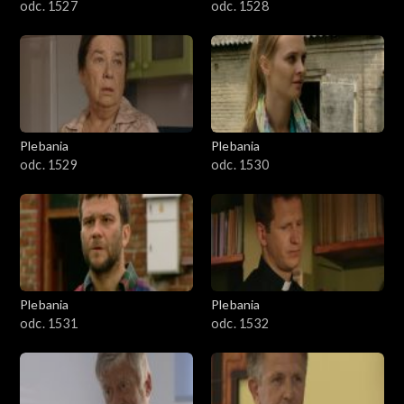
odc. 1527
odc. 1528
Plebania
Plebania
odc. 1529
odc. 1530
Plebania
Plebania
odc. 1531
odc. 1532