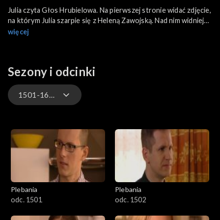
Julia czyta Głos Hrubielowa. Na pierwszej stronie widać zdjęcie,
na którym Julia szarpie się z Heleną Zawojską. Nad nim widnieje
tytuł: „Z drogi stara babo, bo rozjadę”. Na plebanii artykuł żywo
więcej
interesuje księdza Artura. Janusz chwali Naczelnego za
wykonanie dobrej roboty, Julia jest znokautowana. W nagrodę
wysyła dziennikarza na weekend do Warszawy w towarzystwie
Sezony i odcinki
dziewczyny o imieniu Miriam.
1501-1600
1–100
101–200
201–300
Plebania
Plebania
301–400
odc. 1501
odc. 1502