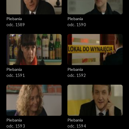
Plebania
Plebania
odc. 1589
odc. 1590
Plebania
Plebania
odc. 1591
odc. 1592
Plebania
Plebania
odc. 1593
odc. 1594