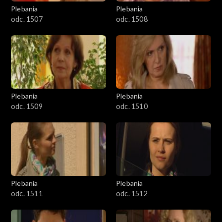
1301-1400
Plebania
Plebania
odc. 1507
odc. 1508
1401-1500
1501-1600
1601-1700
Plebania
Plebania
1701-1800
odc. 1509
odc. 1510
1801–1829
Odcinki specjalne
Plebania
Plebania
odc. 1511
odc. 1512