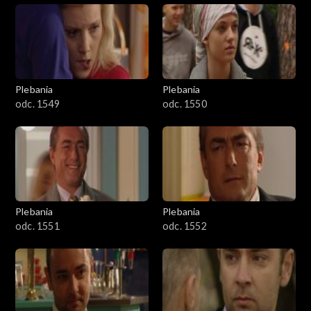
Plebania
Plebania
odc. 1549
odc. 1550
Plebania
Plebania
odc. 1551
odc. 1552