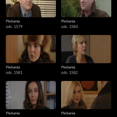
Plebania
Plebania
odc. 1579
odc. 1580
Plebania
Plebania
odc. 1581
odc. 1582
Plebania
Plebania