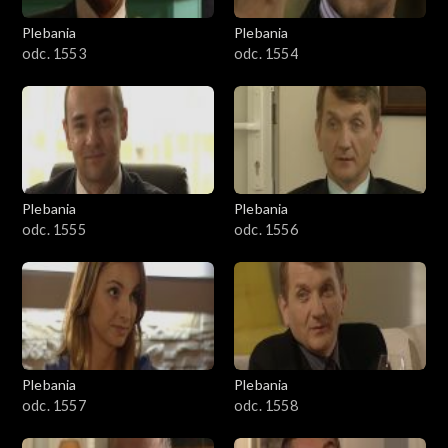
Plebania
Plebania
odc. 1553
odc. 1554
Plebania
Plebania
odc. 1555
odc. 1556
Plebania
Plebania
odc. 1557
odc. 1558