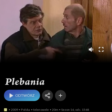
Plebania
ODTWÓRZ
2009
Polska
telenowele
20m
Sezon 16, odc. 1568