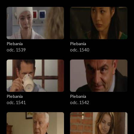
Plebania
Plebania
odc. 1539
odc. 1540
Plebania
Plebania
odc. 1541
odc. 1542