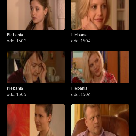
401–500
501–600
601–700
Plebania
Plebania
odc. 1503
odc. 1504
701–800
801-900
901-1000
Plebania
Plebania
1001-1100
odc. 1505
odc. 1506
1101-1200
1201-1300