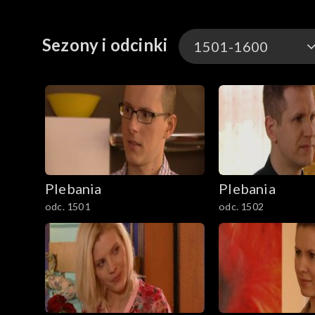
Sezony i odcinki
1501-1600
1–100
101–200
201–300
Plebania
Plebania
301–400
odc. 1501
odc. 1502
401–500
501–600
601–700