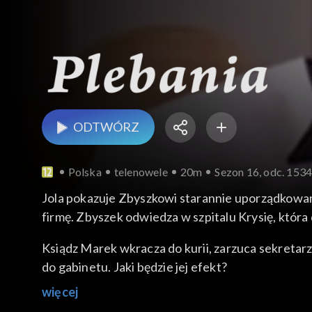
ODTWÓRZ
Polska
telenowele
20m
Sezon 16, odc. 153
Jola pokazuje Zbyszkowi starannie uporządkow
firmę. Zbyszek odwiedza w szpitalu Krysię, która 
Ksiądz Marek wkracza do kurii, zarzuca sekretarz
do gabinetu. Jaki będzie jej efekt?
więcej