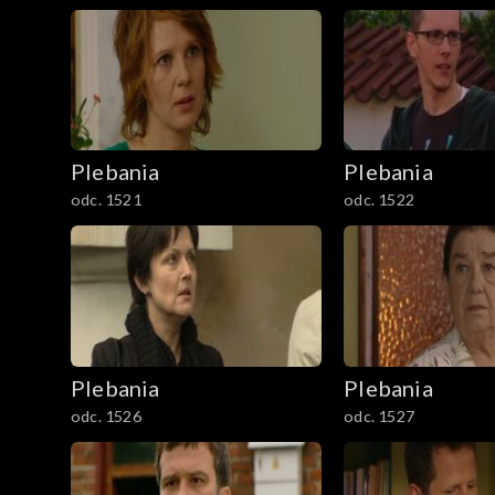
1601-1700
1701-1800
1801–1829
Plebania
Plebania
Odcinki specjalne
odc. 1521
odc. 1522
Plebania
Plebania
odc. 1526
odc. 1527