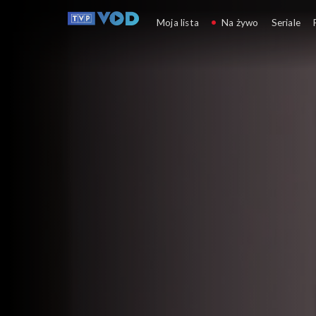
Plebania
Moja lista
Na żywo
Seriale