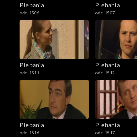
Plebania
Plebania
701–800
odc. 1506
odc. 1507
801-900
901-1000
1001-1100
Plebania
Plebania
1101-1200
odc. 1511
odc. 1512
1201-1300
1301-1400
1401-1500
Plebania
Plebania
1501-1600
odc. 1516
odc. 1517