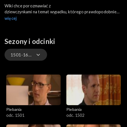
Wiki chce porozmawiać z
dziewczynkami na temat wypadku, którego prawdopodobnie
były świadkami.
więcej
Mała Brygidka wyjawia prawdę o przyczynach
wypadku. Dlaczego dziewczynka znalazła się na jezdni?
Sezony i odcinki
Ksiądz Marek z radością oświadcza proboszczowi, że z
Papieskiego
Instytutu Polskiego dostał wezwanie do ukończenia.
1501-1600
1–100
101–200
201–300
Plebania
Plebania
301–400
odc. 1501
odc. 1502