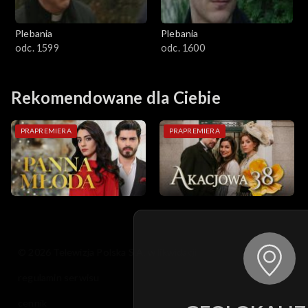
Plebania
Plebania
odc. 1599
odc. 1600
Rekomendowane dla Ciebie
PRAPREMIERA
PRAPREMIERA
© 2026 Telewizja Polska S.A. w likwidacji
regulamin serwisu
cennik