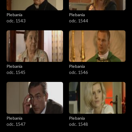
Plebania
Plebania
odc. 1543
odc. 1544
Plebania
Plebania
odc. 1545
odc. 1546
Plebania
Plebania
odc. 1547
odc. 1548