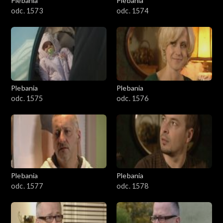
Plebania
Plebania
odc. 1573
odc. 1574
Plebania
Plebania
odc. 1575
odc. 1576
Plebania
Plebania
odc. 1577
odc. 1578