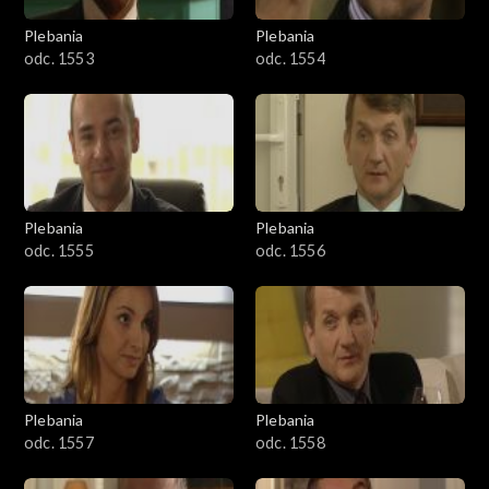
Plebania
Plebania
odc. 1553
odc. 1554
Plebania
Plebania
odc. 1555
odc. 1556
Plebania
Plebania
odc. 1557
odc. 1558