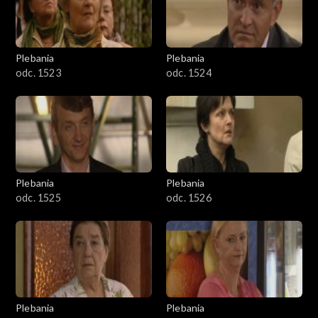
Plebania
Plebania
odc. 1523
odc. 1524
Plebania
Plebania
odc. 1525
odc. 1526
Plebania
Plebania