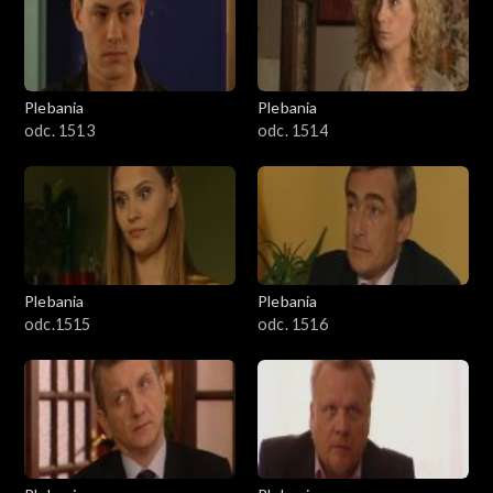
Plebania
Plebania
odc. 1513
odc. 1514
Plebania
Plebania
odc.1515
odc. 1516