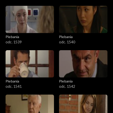
Plebania
Plebania
odc. 1539
odc. 1540
Plebania
Plebania
odc. 1541
odc. 1542