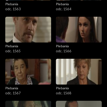
Plebania
Plebania
odc. 1563
odc. 1564
Plebania
Plebania
odc. 1565
odc. 1566
Plebania
Plebania
odc. 1567
odc. 1568