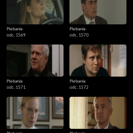
Plebania
Plebania
odc. 1569
odc. 1570
Plebania
Plebania
odc. 1571
odc. 1572