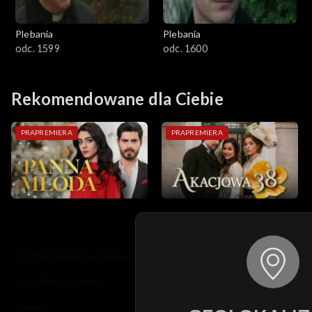
Plebania
Plebania
odc. 1599
odc. 1600
Rekomendowane dla Ciebie
PRAPREMIERA
PRAPREMIERA
© 2026 Telewizja Polska S.A. w likwidacji
regulamin serwisu
cennik