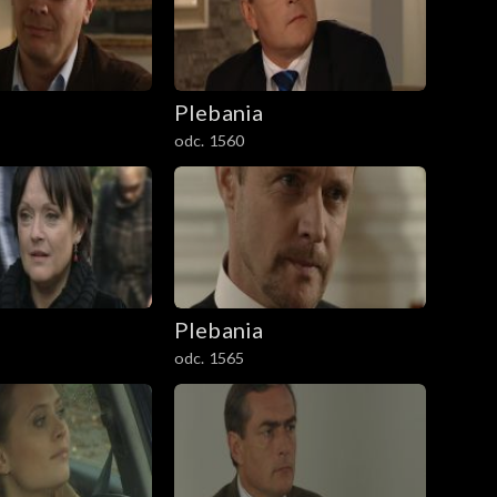
Plebania
odc. 1560
Plebania
odc. 1565