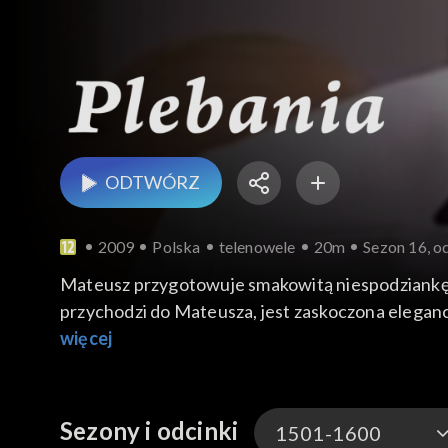
ODTWÓRZ
2009
Polska
telenowele
20m
Sezon 16, o
Mateusz przygotowuje smakowitą niespodziankę dl
przychodzi do Mateusza, jest zaskoczona elegancko
Iwona gwałtownie go odpycha i ucieka...
więcej
Sezony i odcinki
1501-1600