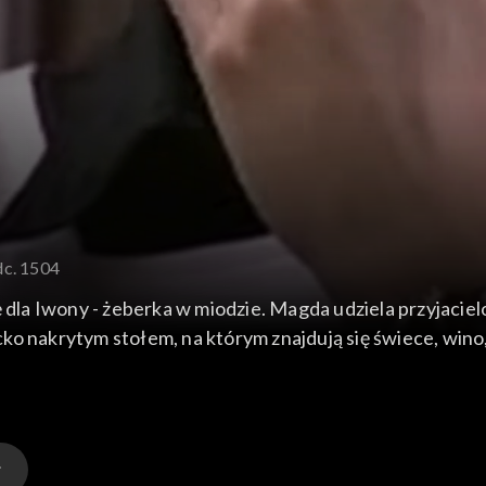
dc. 1504
a Iwony - żeberka w miodzie. Magda udziela przyjacielo
 nakrytym stołem, na którym znajdują się świece, wino, n