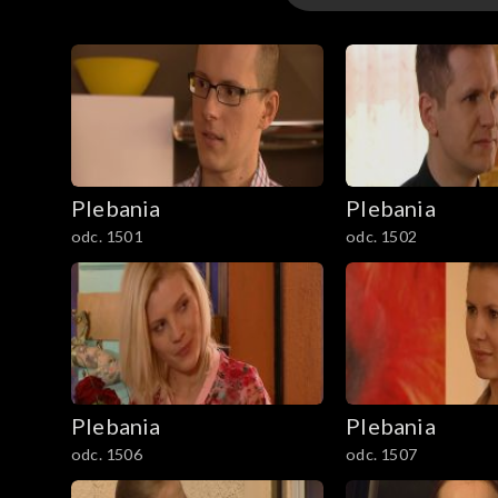
1–100
101–200
201–300
Plebania
Plebania
301–400
odc. 1501
odc. 1502
401–500
501–600
601–700
Plebania
Plebania
701–800
odc. 1506
odc. 1507
801-900