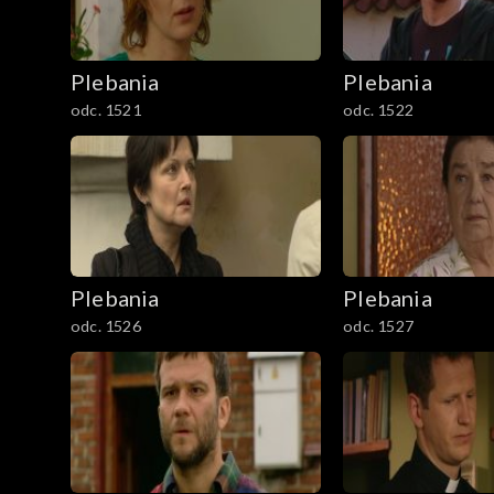
1801–1829
Plebania
Plebania
Odcinki specjalne
odc. 1521
odc. 1522
Plebania
Plebania
odc. 1526
odc. 1527