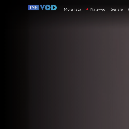
Plebania
Moja lista
Na żywo
Seriale