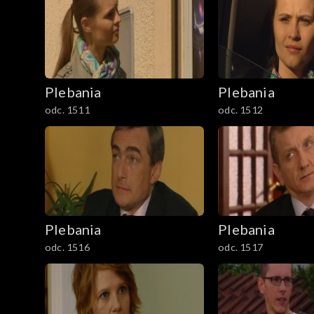
901-1000
1001-1100
Plebania
Plebania
1101-1200
odc. 1511
odc. 1512
1201-1300
1301-1400
1401-1500
Plebania
Plebania
1501-1600
odc. 1516
odc. 1517
1601-1700
1701-1800