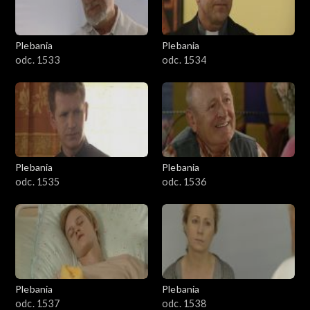
Plebania
Plebania
odc. 1533
odc. 1534
Plebania
Plebania
odc. 1535
odc. 1536
Plebania
Plebania
odc. 1537
odc. 1538