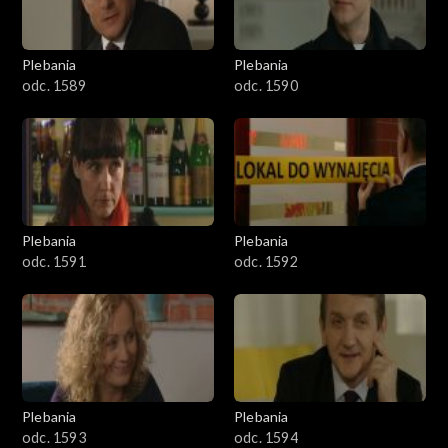
Plebania
Plebania
odc. 1589
odc. 1590
Plebania
Plebania
odc. 1591
odc. 1592
Plebania
Plebania
odc. 1593
odc. 1594