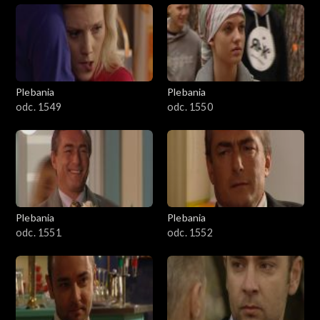
Plebania
Plebania
odc. 1549
odc. 1550
Plebania
Plebania
odc. 1551
odc. 1552