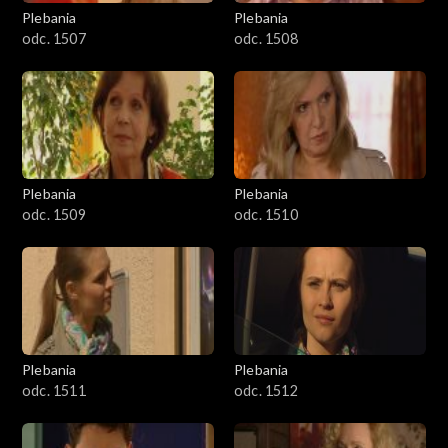
1301-1400
Plebania
Plebania
odc. 1507
odc. 1508
1401-1500
1501-1600
1601-1700
Plebania
Plebania
1701-1800
odc. 1509
odc. 1510
1801–1829
Odcinki specjalne
Plebania
Plebania
odc. 1511
odc. 1512