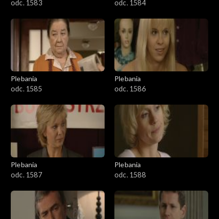
odc. 1583
odc. 1584
Plebania
Plebania
odc. 1585
odc. 1586
Plebania
Plebania
odc. 1587
odc. 1588