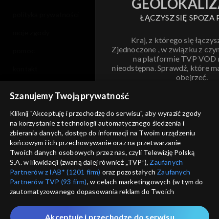
GEOLOKALIZ
polityka prywatności
ŁĄCZYSZ SIĘ SPOZA 
moje zgody
Kraj, z którego się łączys
Zjednoczone , w związku z czy
pomoc
na platformie TVP VOD
nieodstępna. Sprawdź, które m
kontakt
obejrzeć.
voucher
Szanujemy Twoją prywatność
Nie pokazuj pon
dostępność
Kliknij "Akceptuję i przechodzę do serwisu", aby wyrazić zgody
na korzystanie z technologii automatycznego śledzenia i
informacje o dostawcy usług
ANULUJ
SP
zbierania danych, dostęp do informacji na Twoim urządzeniu
końcowym i ich przechowywanie oraz na przetwarzanie
Twoich danych osobowych przez nas, czyli Telewizję Polską
S.A. w likwidacji (zwaną dalej również „TVP”),
Zaufanych
Partnerów z IAB* (1201 firm)
oraz pozostałych
Zaufanych
Partnerów TVP (93 firm)
, w celach marketingowych (w tym do
zautomatyzowanego dopasowania reklam do Twoich
zainteresowań i mierzenia ich skuteczności) i pozostałych,
które wskazujemy poniżej, a także zgody na udostępnianie
Akceptuję i przechodzę do serwisu