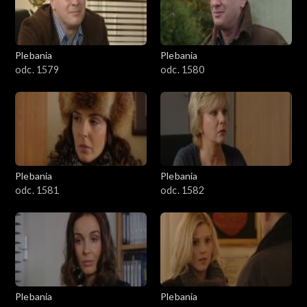
Plebania
Plebania
odc. 1579
odc. 1580
Plebania
Plebania
odc. 1581
odc. 1582
Plebania
Plebania