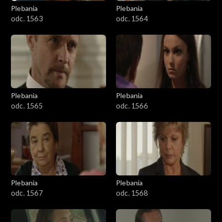
Plebania
Plebania
odc. 1563
odc. 1564
Plebania
Plebania
odc. 1565
odc. 1566
Plebania
Plebania
odc. 1567
odc. 1568