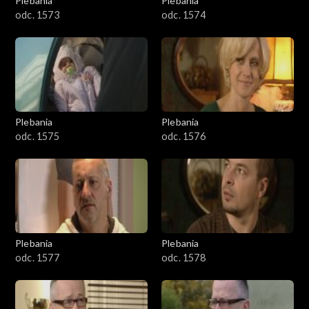
Plebania
Plebania
odc. 1573
odc. 1574
Plebania
Plebania
odc. 1575
odc. 1576
Plebania
Plebania
odc. 1577
odc. 1578