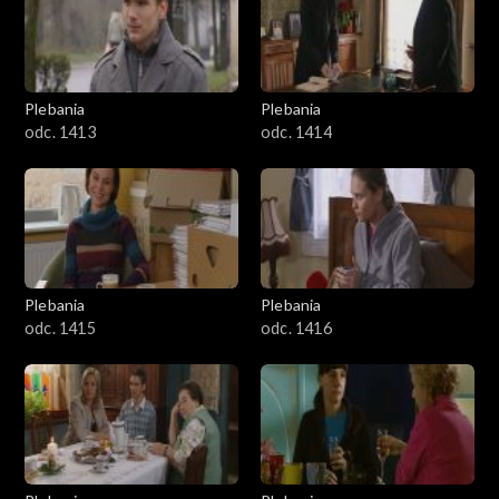
Plebania
Plebania
odc. 1413
odc. 1414
Plebania
Plebania
odc. 1415
odc. 1416