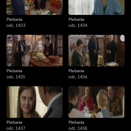
Plebania
Plebania
odc. 1433
odc. 1434
Plebania
Plebania
odc. 1435
odc. 1436
Plebania
Plebania
odc. 1437
odc. 1438