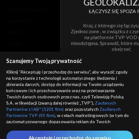
GEOLOKALIZ
polityka prywatności
ŁĄCZYSZ SIĘ SPOZA 
moje zgody
Kraj, z którego się łączys
Zjednoczone , w związku z czy
pomoc
na platformie TVP VOD
nieodstępna. Sprawdź, które m
kontakt
obejrzeć.
voucher
Szanujemy Twoją prywatność
Nie pokazuj pon
dostępność
Kliknij "Akceptuję i przechodzę do serwisu", aby wyrazić zgody
na korzystanie z technologii automatycznego śledzenia i
informacje o dostawcy usług
ANULUJ
SP
zbierania danych, dostęp do informacji na Twoim urządzeniu
końcowym i ich przechowywanie oraz na przetwarzanie
Twoich danych osobowych przez nas, czyli Telewizję Polską
S.A. w likwidacji (zwaną dalej również „TVP”),
Zaufanych
Partnerów z IAB* (1201 firm)
oraz pozostałych
Zaufanych
Partnerów TVP (93 firm)
, w celach marketingowych (w tym do
zautomatyzowanego dopasowania reklam do Twoich
zainteresowań i mierzenia ich skuteczności) i pozostałych,
które wskazujemy poniżej, a także zgody na udostępnianie
Akceptuję i przechodzę do serwisu