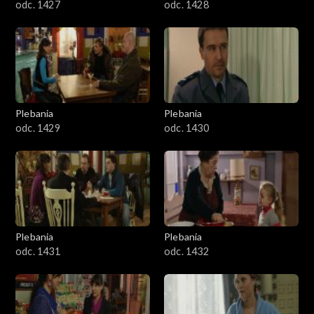
odc. 1427
odc. 1428
Plebania
Plebania
odc. 1429
odc. 1430
Plebania
Plebania
odc. 1431
odc. 1432