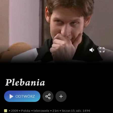
Plebania
ODTWÓRZ
2009
Polska
telenowele
21m
Sezon 15, odc. 1494