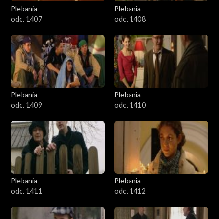
1301-1400
Plebania
Plebania
odc. 1407
odc. 1408
1401-1500
1501-1600
1601-1700
Plebania
Plebania
1701-1800
odc. 1409
odc. 1410
1801–1829
Odcinki specjalne
Plebania
Plebania
odc. 1411
odc. 1412