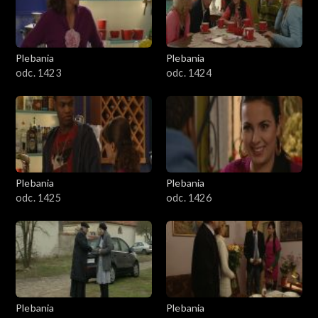
Plebania
Plebania
odc. 1423
odc. 1424
Plebania
Plebania
odc. 1425
odc. 1426
Plebania
Plebania