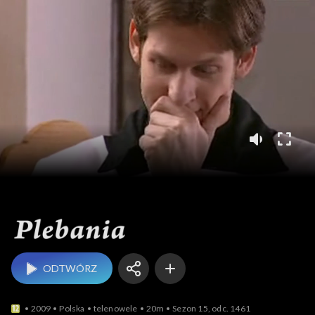
Plebania
ODTWÓRZ
2009
Polska
telenowele
20m
Sezon 15, odc. 1461