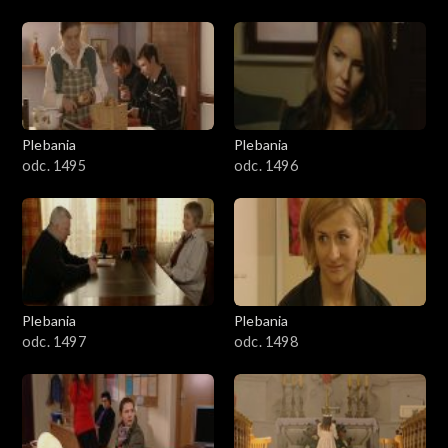
Plebania
Plebania
odc. 1495
odc. 1496
Plebania
Plebania
odc. 1497
odc. 1498