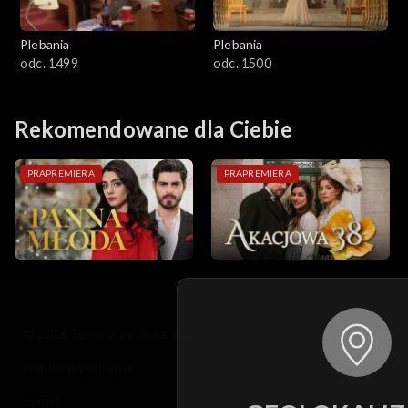
Plebania
Plebania
odc. 1499
odc. 1500
Rekomendowane dla Ciebie
PRAPREMIERA
PRAPREMIERA
© 2026 Telewizja Polska S.A. w likwidacji
regulamin serwisu
cennik