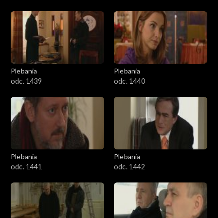
Plebania
Plebania
odc. 1439
odc. 1440
Plebania
Plebania
odc. 1441
odc. 1442