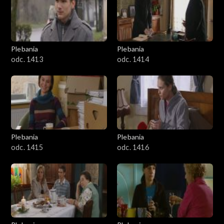
Plebania
Plebania
odc. 1413
odc. 1414
Plebania
Plebania
odc. 1415
odc. 1416