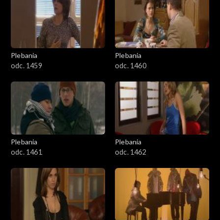
Plebania
Plebania
odc. 1459
odc. 1460
Plebania
Plebania
odc. 1461
odc. 1462