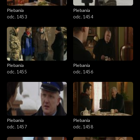
Plebania
Plebania
odc. 1453
odc. 1454
Plebania
Plebania
odc. 1455
odc. 1456
Plebania
Plebania
odc. 1457
odc. 1458