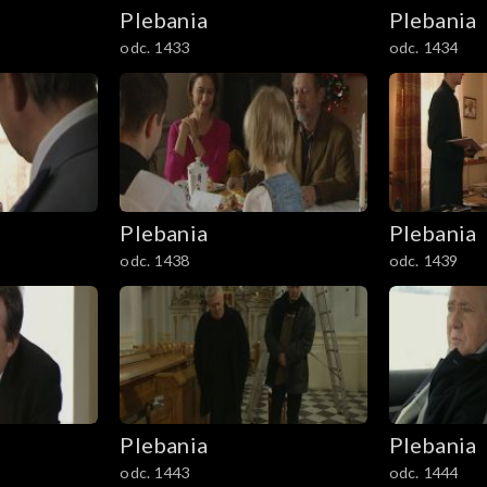
Plebania
Plebania
odc. 1433
odc. 1434
Plebania
Plebania
odc. 1438
odc. 1439
Plebania
Plebania
odc. 1443
odc. 1444