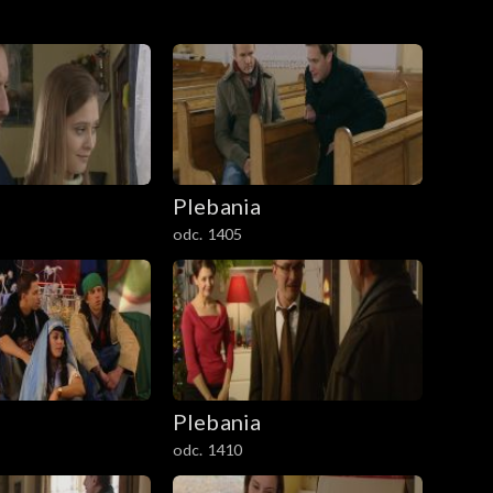
Plebania
odc. 1405
Plebania
odc. 1410