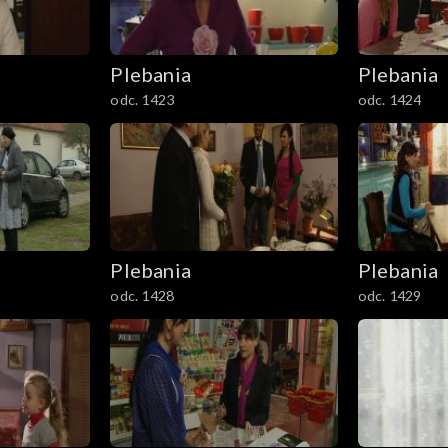
Plebania
Plebania
odc. 1423
odc. 1424
Plebania
Plebania
odc. 1428
odc. 1429