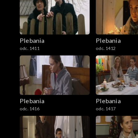
901-1000
1001-1100
Plebania
Plebania
1101-1200
odc. 1411
odc. 1412
1201-1300
1301-1400
1401-1500
Plebania
Plebania
1501-1600
odc. 1416
odc. 1417
1601-1700
1701-1800