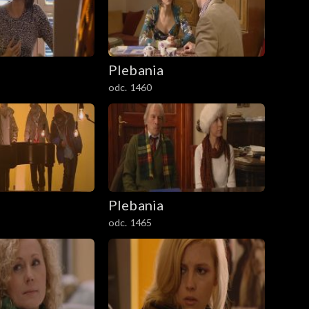
Plebania
odc. 1460
Plebania
odc. 1465