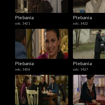
1801–1829
Plebania
Plebania
Odcinki specjalne
odc. 1421
odc. 1422
Plebania
Plebania
odc. 1426
odc. 1427