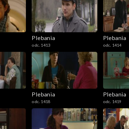
Plebania
Plebania
odc. 1413
odc. 1414
Plebania
Plebania
odc. 1418
odc. 1419