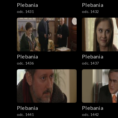
Plebania
Plebania
odc. 1431
odc. 1432
Plebania
Plebania
odc. 1436
odc. 1437
Plebania
Plebania
odc. 1441
odc. 1442