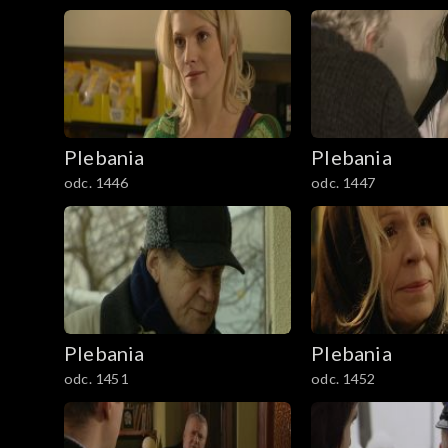
Plebania
Plebania
odc. 1446
odc. 1447
Plebania
Plebania
odc. 1451
odc. 1452