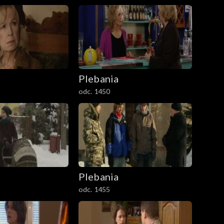
Plebania
odc. 1450
Plebania
odc. 1455