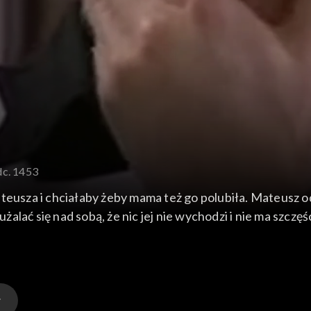
dc. 1453
Mateusza i chciałaby żeby mama też go polubiła. Mateusz
lać się nad sobą, że nic jej nie wychodzi i nie ma szczęś