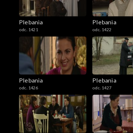
1801–1829
Plebania
Plebania
Odcinki specjalne
odc. 1421
odc. 1422
Plebania
Plebania
odc. 1426
odc. 1427