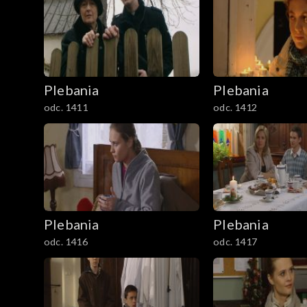
901-1000
1001-1100
Plebania
Plebania
1101-1200
odc. 1411
odc. 1412
1201-1300
1301-1400
1401-1500
Plebania
Plebania
1501-1600
odc. 1416
odc. 1417
1601-1700
1701-1800