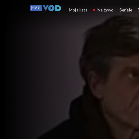
Plebania
Moja lista
Na żywo
Seriale