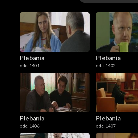
1–100
101–200
201–300
Plebania
Plebania
301–400
odc. 1401
odc. 1402
401–500
501–600
601–700
Plebania
Plebania
701–800
odc. 1406
odc. 1407
801-900