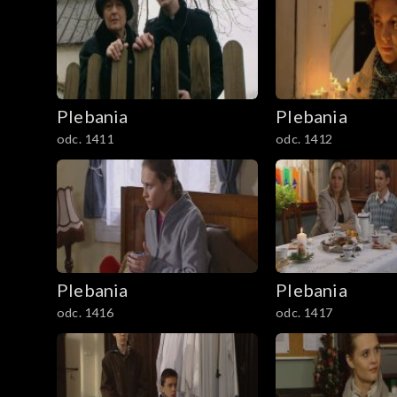
901-1000
1001-1100
Plebania
Plebania
1101-1200
odc. 1411
odc. 1412
1201-1300
1301-1400
1401-1500
Plebania
Plebania
1501-1600
odc. 1416
odc. 1417
1601-1700
1701-1800