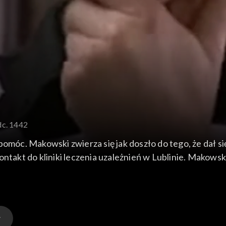
dc. 1442
óc. Makowski zwierza się jak doszło do tego, że dał s
ntakt do kliniki leczenia uzależnień w Lublinie. Makowsk