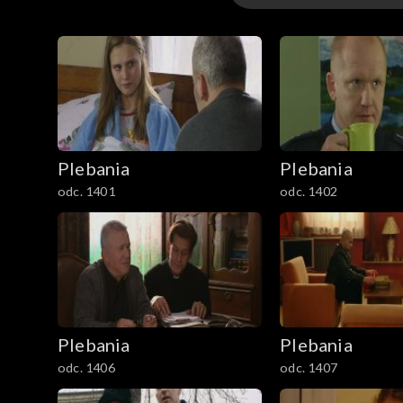
1–100
101–200
201–300
Plebania
Plebania
301–400
odc. 1401
odc. 1402
401–500
501–600
601–700
Plebania
Plebania
701–800
odc. 1406
odc. 1407
801-900