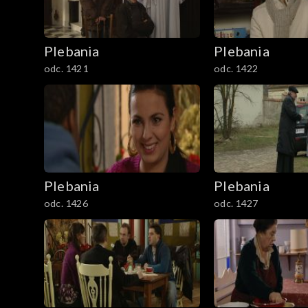
1801–1829
Plebania
Plebania
Odcinki specjalne
odc. 1421
odc. 1422
Plebania
Plebania
odc. 1426
odc. 1427