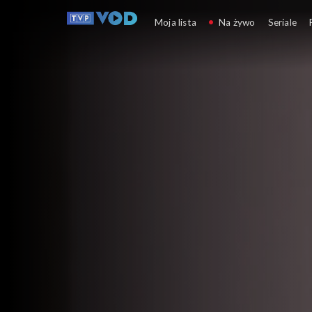
Plebania
Moja lista
Na żywo
Seriale