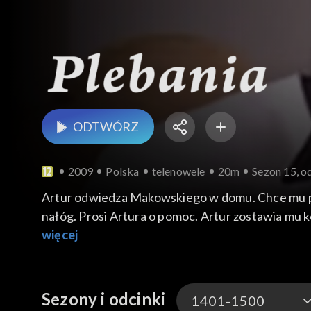
ODTWÓRZ
2009
Polska
telenowele
20m
Sezon 15, o
Artur odwiedza Makowskiego w domu. Chce mu pom
nałóg. Prosi Artura o pomoc. Artur zostawia mu ko
zadłużony...
więcej
Sezony i odcinki
1401-1500