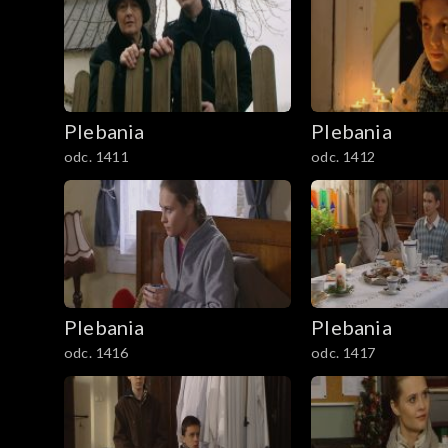
901-1000
1001-1100
Plebania
Plebania
1101-1200
odc. 1411
odc. 1412
1201-1300
1301-1400
1401-1500
Plebania
Plebania
1501-1600
odc. 1416
odc. 1417
1601-1700
1701-1800