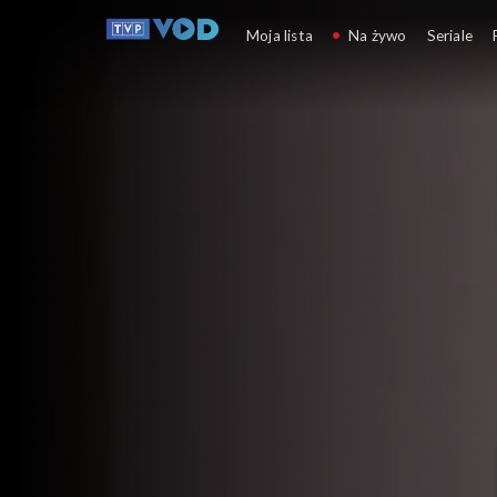
Plebania
Moja lista
Na żywo
Seriale