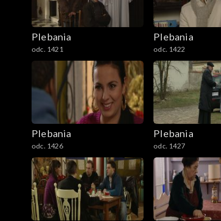
1801–1829
Plebania
Plebania
Odcinki specjalne
odc. 1421
odc. 1422
Plebania
Plebania
odc. 1426
odc. 1427