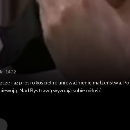
dc. 1432
szcze raz prosi o kościelne unieważnienie małżeństwa. 
piewują. Nad Bystrawą wyznają sobie miłość...