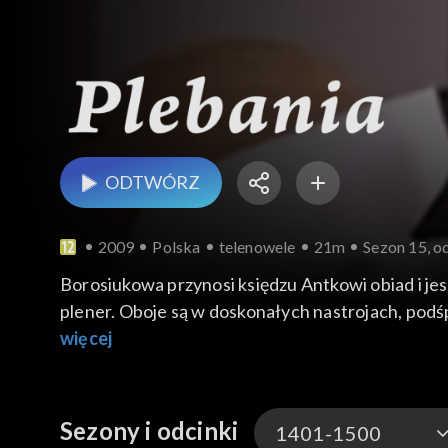
ODTWÓRZ
2009
Polska
telenowele
21m
Sezon 15, o
Borosiukowa przynosi księdzu Antkowi obiad i je
plener. Oboje są w doskonałych nastrojach, podś
więcej
Sezony i odcinki
1401-1500