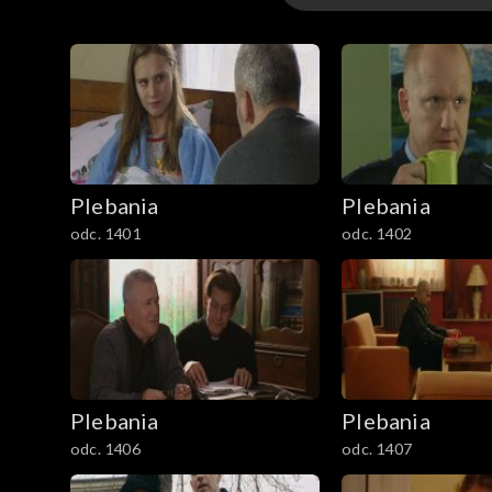
1–100
101–200
201–300
Plebania
Plebania
301–400
odc. 1401
odc. 1402
401–500
501–600
601–700
Plebania
Plebania
701–800
odc. 1406
odc. 1407
801-900