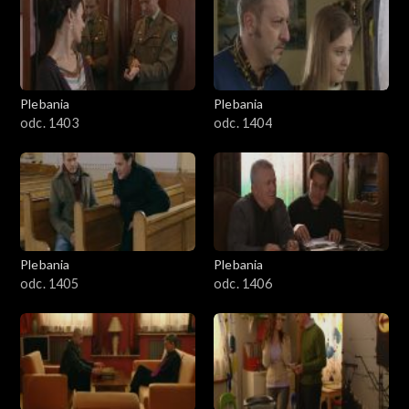
401–500
501–600
601–700
Plebania
Plebania
odc. 1403
odc. 1404
701–800
801-900
901-1000
Plebania
Plebania
1001-1100
odc. 1405
odc. 1406
1101-1200
1201-1300