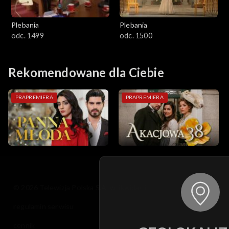
Plebania
Plebania
odc. 1499
odc. 1500
Rekomendowane dla Ciebie
PRAPREMIERA
PRAPREMIERA
© 2026 Telewizja Polska S.A. w likwidacji
regulamin serwisu
cennik