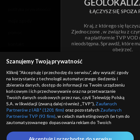
GEOLOKALIZ
polityka prywatności
ŁĄCZYSZ SIĘ SPOZA 
moje zgody
Kraj, z którego się łączys
Zjednoczone , w związku z czy
pomoc
na platformie TVP VOD
nieodstępna. Sprawdź, które m
kontakt
obejrzeć.
voucher
Szanujemy Twoją prywatność
Nie pokazuj pon
dostępność
Kliknij "Akceptuję i przechodzę do serwisu", aby wyrazić zgody
na korzystanie z technologii automatycznego śledzenia i
informacje o dostawcy usług
ANULUJ
SP
zbierania danych, dostęp do informacji na Twoim urządzeniu
końcowym i ich przechowywanie oraz na przetwarzanie
Twoich danych osobowych przez nas, czyli Telewizję Polską
S.A. w likwidacji (zwaną dalej również „TVP”),
Zaufanych
Partnerów z IAB* (1201 firm)
oraz pozostałych
Zaufanych
Partnerów TVP (93 firm)
, w celach marketingowych (w tym do
zautomatyzowanego dopasowania reklam do Twoich
zainteresowań i mierzenia ich skuteczności) i pozostałych,
które wskazujemy poniżej, a także zgody na udostępnianie
Akceptuję i przechodzę do serwisu