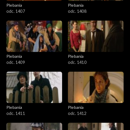
1301-1400
Plebania
Plebania
odc. 1407
odc. 1408
1401-1500
1501-1600
1601-1700
Plebania
Plebania
1701-1800
odc. 1409
odc. 1410
1801–1829
Odcinki specjalne
Plebania
Plebania
odc. 1411
odc. 1412