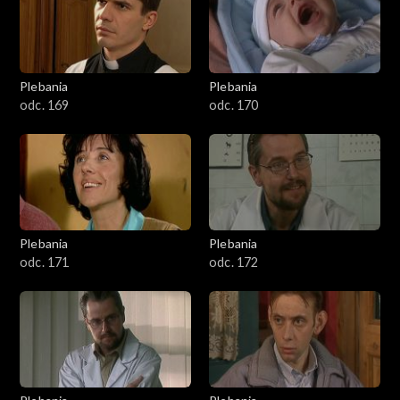
Plebania
Plebania
odc. 169
odc. 170
Plebania
Plebania
odc. 171
odc. 172