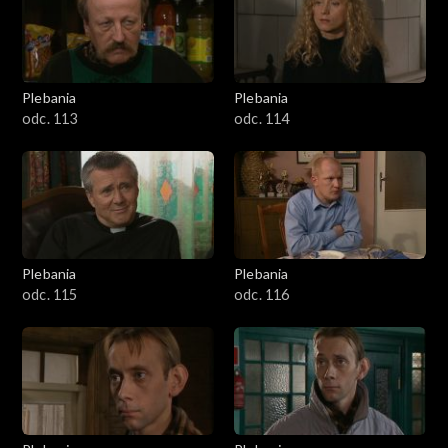
Plebania
Plebania
odc. 113
odc. 114
Plebania
Plebania
odc. 115
odc. 116