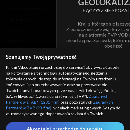
GEOLOKALIZ
polityka prywatności
ŁĄCZYSZ SIĘ SPOZA 
moje zgody
Kraj, z którego się łączys
Zjednoczone , w związku z czy
pomoc
na platformie TVP VOD
nieodstępna. Sprawdź, które m
kontakt
obejrzeć.
voucher
Szanujemy Twoją prywatność
Nie pokazuj pon
dostępność
Kliknij "Akceptuję i przechodzę do serwisu", aby wyrazić zgody
na korzystanie z technologii automatycznego śledzenia i
informacje o dostawcy usług
ANULUJ
SP
zbierania danych, dostęp do informacji na Twoim urządzeniu
końcowym i ich przechowywanie oraz na przetwarzanie
Twoich danych osobowych przez nas, czyli Telewizję Polską
S.A. w likwidacji (zwaną dalej również „TVP”),
Zaufanych
Partnerów z IAB* (1201 firm)
oraz pozostałych
Zaufanych
Partnerów TVP (93 firm)
, w celach marketingowych (w tym do
zautomatyzowanego dopasowania reklam do Twoich
zainteresowań i mierzenia ich skuteczności) i pozostałych,
które wskazujemy poniżej, a także zgody na udostępnianie
Akceptuję i przechodzę do serwisu