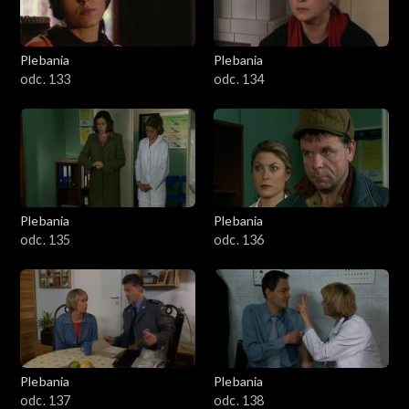
Plebania
Plebania
odc. 133
odc. 134
Plebania
Plebania
odc. 135
odc. 136
Plebania
Plebania
odc. 137
odc. 138