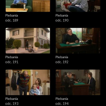
Plebania
Plebania
odc. 189
odc. 190
Plebania
Plebania
odc. 191
odc. 192
Plebania
Plebania
odc. 193
odc. 194