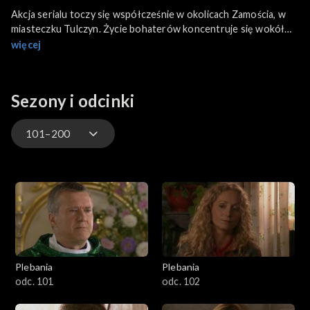
Akcja serialu toczy się współcześnie w okolicach Zamościa, w
miasteczku Tulczyn. Życie bohaterów koncentruje się wokół
plebanii. Oprócz proboszcza i wikarego mieszka tu także
więcej
gospodyni Józefina z córką Haliną, zięciem, który pracuje jako
kościelny, oraz wnuczką Ewą.
Sezony i odcinki
101–200
1–100
101–200
201–300
Plebania
Plebania
301–400
odc. 101
odc. 102