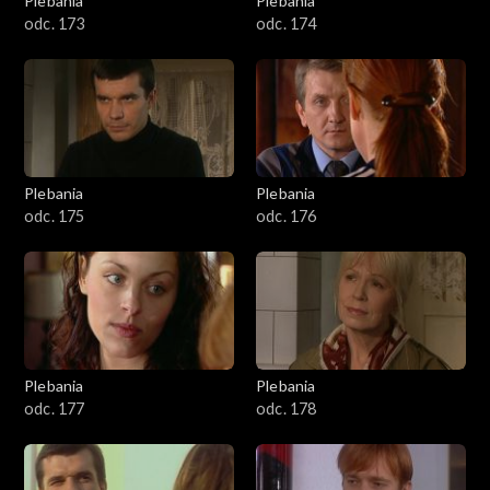
Plebania
Plebania
odc. 173
odc. 174
Plebania
Plebania
odc. 175
odc. 176
Plebania
Plebania
odc. 177
odc. 178