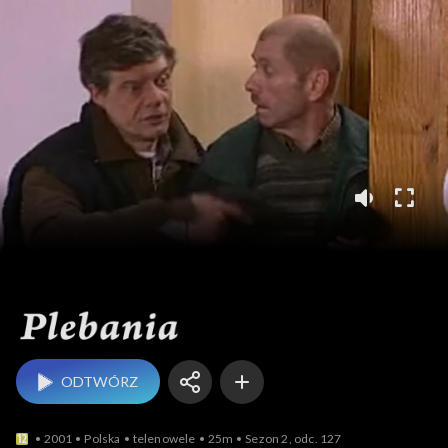
Plebania
ODTWÓRZ
2001
Polska
telenowele
25m
Sezon 2, odc. 127