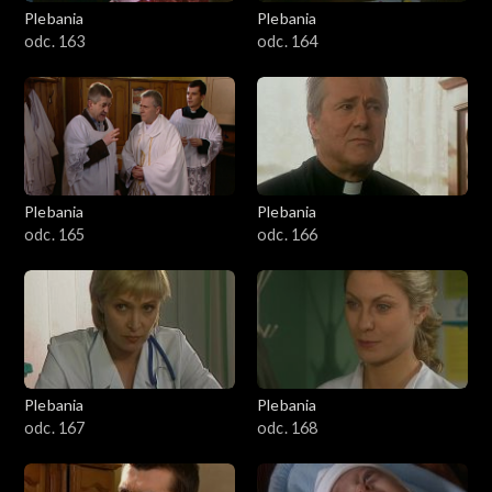
Plebania
Plebania
odc. 163
odc. 164
Plebania
Plebania
odc. 165
odc. 166
Plebania
Plebania
odc. 167
odc. 168