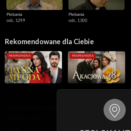
Plebania
Plebania
odc. 1299
odc. 1300
Rekomendowane dla Ciebie
PRAPREMIERA
PRAPREMIERA
© 2026 Telewizja Polska S.A. w likwidacji
regulamin serwisu
cennik