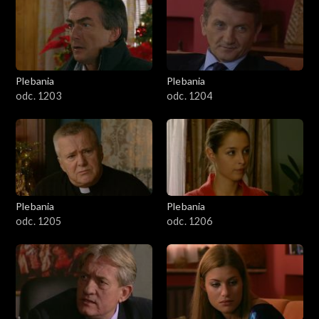
401–500
Marian sterczy pod bramą domu Tracza, ochroniarz nie chce go
wpuścić.
501–600
601–700
Plebania
Plebania
odc. 1203
odc. 1204
701–800
801-900
901-1000
Plebania
Plebania
1001-1100
odc. 1205
odc. 1206
1101-1200
1201-1300