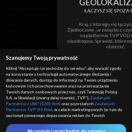
GEOLOKALIZ
polityka prywatności
ŁĄCZYSZ SIĘ SPOZA 
moje zgody
Kraj, z którego się łączys
Zjednoczone , w związku z czy
pomoc
na platformie TVP VOD
nieodstępna. Sprawdź, które m
kontakt
obejrzeć.
voucher
Szanujemy Twoją prywatność
Nie pokazuj pon
dostępność
Kliknij "Akceptuję i przechodzę do serwisu", aby wyrazić zgody
na korzystanie z technologii automatycznego śledzenia i
informacje o dostawcy usług
ANULUJ
SP
zbierania danych, dostęp do informacji na Twoim urządzeniu
końcowym i ich przechowywanie oraz na przetwarzanie
Twoich danych osobowych przez nas, czyli Telewizję Polską
S.A. w likwidacji (zwaną dalej również „TVP”),
Zaufanych
Partnerów z IAB* (1201 firm)
oraz pozostałych
Zaufanych
Partnerów TVP (93 firm)
, w celach marketingowych (w tym do
zautomatyzowanego dopasowania reklam do Twoich
zainteresowań i mierzenia ich skuteczności) i pozostałych,
które wskazujemy poniżej, a także zgody na udostępnianie
Akceptuję i przechodzę do serwisu