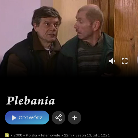
Plebania
ODTWÓRZ
2008
Polska
telenowele
22m
Sezon 13, odc. 1221