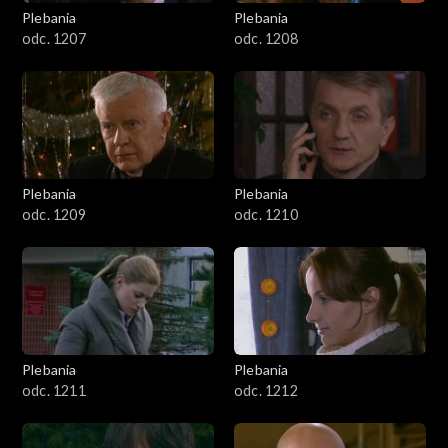
1301-1400
Plebania
Plebania
odc. 1207
odc. 1208
1401-1500
1501-1600
1601-1700
Plebania
Plebania
1701-1800
odc. 1209
odc. 1210
1801–1829
Odcinki specjalne
Plebania
Plebania
odc. 1211
odc. 1212