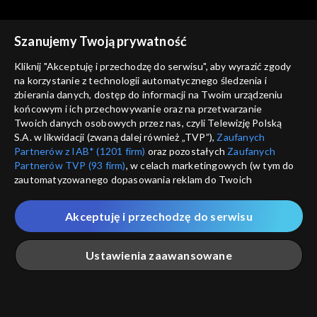
Szanujemy Twoją prywatność
Sezony i odcinki
Kliknij "Akceptuję i przechodzę do serwisu", aby wyrazić zgody
na korzystanie z technologii automatycznego śledzenia i
Wybierz
zbierania danych, dostęp do informacji na Twoim urządzeniu
końcowym i ich przechowywanie oraz na przetwarzanie
Twoich danych osobowych przez nas, czyli Telewizję Polską
1–100
S.A. w likwidacji (zwaną dalej również „TVP”),
Zaufanych
Partnerów z IAB* (1201 firm)
oraz pozostałych
Zaufanych
Rekomendowane dla Ciebie
101–200
Partnerów TVP (93 firm)
, w celach marketingowych (w tym do
zautomatyzowanego dopasowania reklam do Twoich
zainteresowań i mierzenia ich skuteczności) i pozostałych,
201–300
PRAPREMIERA
PRAPREMIERA
które wskazujemy poniżej, a także zgody na udostępnianie
Akceptuję i przechodzę do serwisu
przez nas identyfikatora PPID do Google.
301–400
Twoje dane osobowe zbierane podczas odwiedzania przez
Ustawienia zaawansowane
Ciebie naszych
poszczególnych serwisów
zwanych dalej
401–500
„Portalem”, w tym informacje zapisywane za pomocą
technologii takich jak: pliki cookie, sygnalizatory WWW lub
innych podobnych technologii umożliwiających świadczenie
Główna
Szukaj
Moja lista
Na żywo
Więcej
501–600
dopasowanych i bezpiecznych usług, personalizację treści