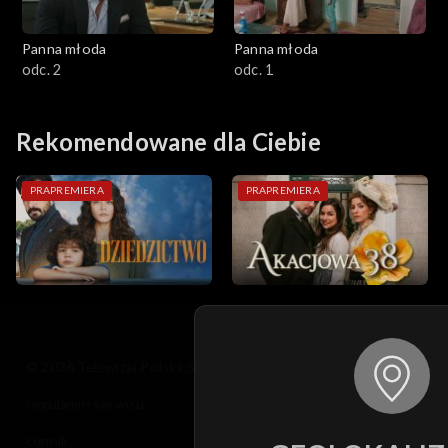
Panna młoda
Panna młoda
odc. 2
odc. 1
Rekomendowane dla Ciebie
PRAPREMIERA
PRAPREMIERA
© 2026 Telewizja Polska S.A. w likwidacji
regulamin serwisu
cennik