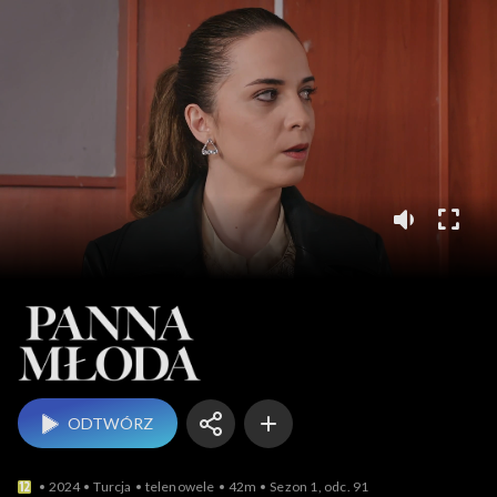
Panna młoda
ODTWÓRZ
2024
Turcja
telenowele
42m
Sezon 1, odc. 91