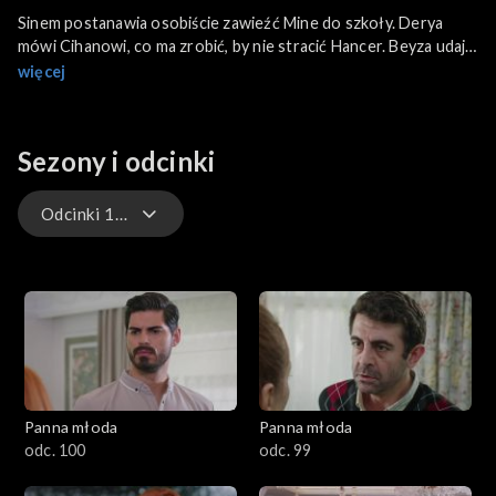
Sinem postanawia osobiście zawieźć Mine do szkoły. Derya
mówi Cihanowi, co ma zrobić, by nie stracić Hancer. Beyza udaje
poronienie. Aysu podejrzewa intrygę.
więcej
Sezony i odcinki
Odcinki 1-100
Odcinki 101-200
Odcinki 1-100
Panna młoda
Panna młoda
odc. 100
odc. 99