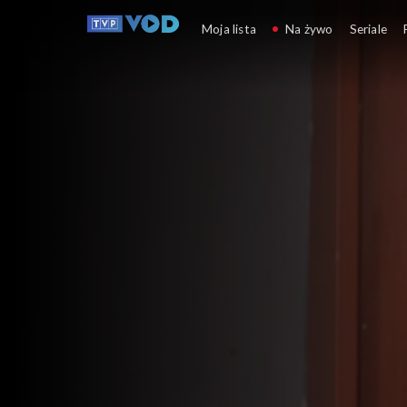
Panna młoda
Moja lista
Na żywo
Seriale