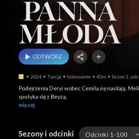
ODTWÓRZ
2024
Turcja
telenowele
45m
Sezon 1, odc
Podejrzenia Deryi wobec Cemila się nasilają. Me
spotyka się z Beyzą.
więcej
Sezony i odcinki
Odcinki 1-100