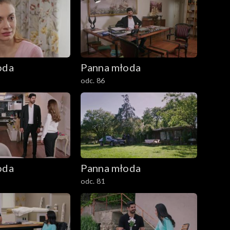
oda
Panna młoda
odc. 86
oda
Panna młoda
odc. 81