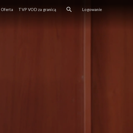
Oferta
TVP VOD za granicą
Logowanie