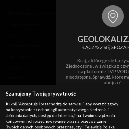
© 2026 Telewizja Polska S.A. w likwidacji
regulamin serwisu
cennik
GEOLOKALIZ
polityka prywatności
ŁĄCZYSZ SIĘ SPOZA 
moje zgody
Kraj, z którego się łączys
Zjednoczone , w związku z czy
pomoc
na platformie TVP VOD
nieodstępna. Sprawdź, które m
kontakt
obejrzeć.
voucher
Szanujemy Twoją prywatność
Nie pokazuj pon
dostępność
Kliknij "Akceptuję i przechodzę do serwisu", aby wyrazić zgody
informacje o dostawcy usług
na korzystanie z technologii automatycznego śledzenia i
ANULUJ
SP
zbierania danych, dostęp do informacji na Twoim urządzeniu
końcowym i ich przechowywanie oraz na przetwarzanie
Twoich danych osobowych przez nas, czyli Telewizję Polską