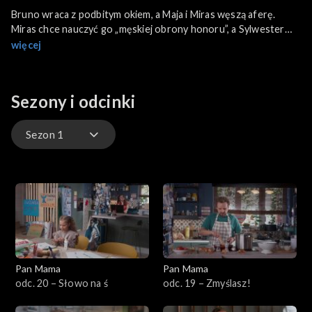
Bruno wraca z podbitym okiem, a Maja i Miras węszą aferę.
Miras chce nauczyć go „męskiej obrony honoru”, a Sylwester
zmaga się z rywalem w pracy. Zuza odkrywa, że ktoś bezczelnie
więcej
kopiuje jej styl w mediach społecznościowych.
Sezony i odcinki
Sezon 1
Sezon 3
Sezon 2
Sezon 1
Pan Mama
Pan Mama
odc. 20 – Słowo na ś
odc. 19 – Zmyślasz!