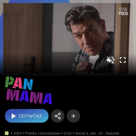
Pan Mama
ODTWÓRZ
2025
Polska
komediowe
25m
Sezon 1, odc. 12 – Kwiatek