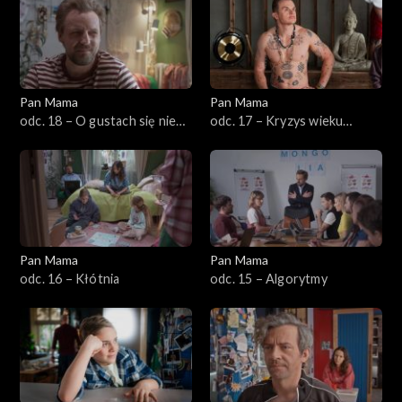
Pan Mama
Pan Mama
odc. 18 – O gustach się nie
odc. 17 – Kryzys wieku
dyskutuje
średniego
Pan Mama
Pan Mama
odc. 16 – Kłótnia
odc. 15 – Algorytmy