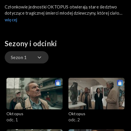
Członkowie jednostki OKTOPUS otwierają stare śledztwo
dotyczące tragicznej śmierci młodej dziewczyny, której ciało
odnaleziono zakopane metr pod ziemią trzynaście lat wcześniej.
więcej
Sezony i odcinki
Sezon 1
Sezon 1
Sezon 2
Oktopus
Oktopus
odc. 1
odc. 2