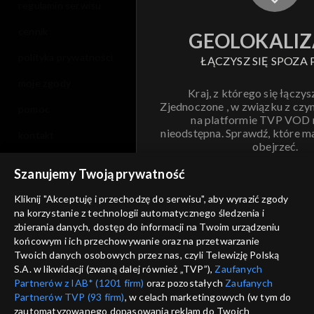
regulamin serwisu
cennik
GEOLOKALIZ
polityka prywatności
ŁĄCZYSZ SIĘ SPOZA 
moje zgody
Kraj, z którego się łączys
Zjednoczone , w związku z czy
pomoc
na platformie TVP VOD
nieodstępna. Sprawdź, które m
kontakt
obejrzeć.
voucher
Szanujemy Twoją prywatność
Nie pokazuj pon
dostępność
Kliknij "Akceptuję i przechodzę do serwisu", aby wyrazić zgody
informacje o dostawcy usług
na korzystanie z technologii automatycznego śledzenia i
ANULUJ
SP
zbierania danych, dostęp do informacji na Twoim urządzeniu
końcowym i ich przechowywanie oraz na przetwarzanie
Twoich danych osobowych przez nas, czyli Telewizję Polską
S.A. w likwidacji (zwaną dalej również „TVP”),
Zaufanych
Partnerów z IAB* (1201 firm)
oraz pozostałych
Zaufanych
Partnerów TVP (93 firm)
, w celach marketingowych (w tym do
zautomatyzowanego dopasowania reklam do Twoich