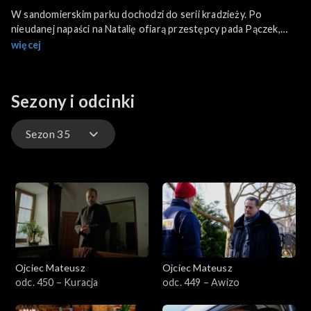
W sandomierskim parku dochodzi do serii kradzieży. Po
nieudanej napaści na Natalię ofiarą przestępcy pada Pączek,
który traci przewożone przesyłki kurierskie. Równolegle w
więcej
pobliskim Zawisełczu narasta konflikt - stanowcze kazanie
wikarego potępiające medycynę alternatywną wywołuje
otwarty spór z miejscowymi energoterapeutami. Postępujące
Sezony i odcinki
śledztwo sandomierskiej policji, wspieranej przez księdza
Mateusza, ujawnia wkrótce zaskakujące powiązania między
atakami złodzieja a działalnością szamanów.
Sezon 35
Sezon 35
Sezon 34
Sezon 33
Ojciec Mateusz
Ojciec Mateusz
Sezon 32
odc. 450 – Kuracja
odc. 449 – Awizo