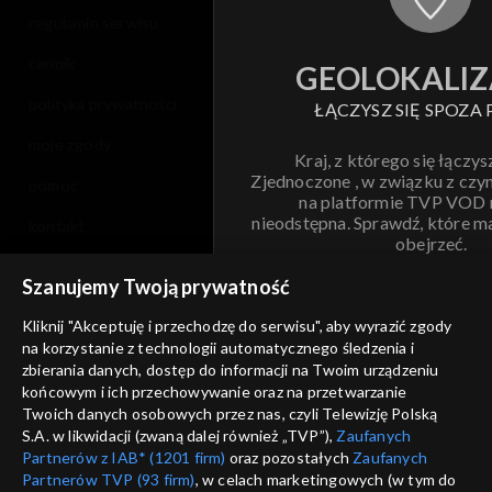
Sezon 22
regulamin serwisu
Sezon 21
cennik
GEOLOKALIZ
polityka prywatności
ŁĄCZYSZ SIĘ SPOZA 
Sezon 20
moje zgody
Kraj, z którego się łączys
Sezon 19
Zjednoczone , w związku z czy
pomoc
na platformie TVP VOD
nieodstępna. Sprawdź, które m
Sezon 18
kontakt
obejrzeć.
voucher
Sezon 17
Szanujemy Twoją prywatność
Nie pokazuj pon
dostępność
Kliknij "Akceptuję i przechodzę do serwisu", aby wyrazić zgody
Sezon 16
na korzystanie z technologii automatycznego śledzenia i
informacje o dostawcy usług
ANULUJ
SP
zbierania danych, dostęp do informacji na Twoim urządzeniu
Sezon 15
końcowym i ich przechowywanie oraz na przetwarzanie
Twoich danych osobowych przez nas, czyli Telewizję Polską
S.A. w likwidacji (zwaną dalej również „TVP”),
Zaufanych
Sezon 14
Partnerów z IAB* (1201 firm)
oraz pozostałych
Zaufanych
Partnerów TVP (93 firm)
, w celach marketingowych (w tym do