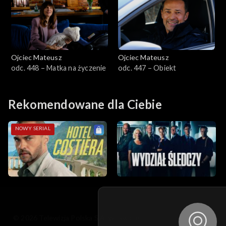
Sezon 31
Sezon 30
Sezon 29
Ojciec Mateusz
Ojciec Mateusz
odc. 448 – Matka na życzenie
odc. 447 – Obiekt
Sezon 28
Sezon 27
Rekomendowane dla Ciebie
Sezon 26
NOWY SERIAL
Sezon 25
Sezon 24
Sezon 23
© 2026 Telewizja Polska S.A. w likwidacji