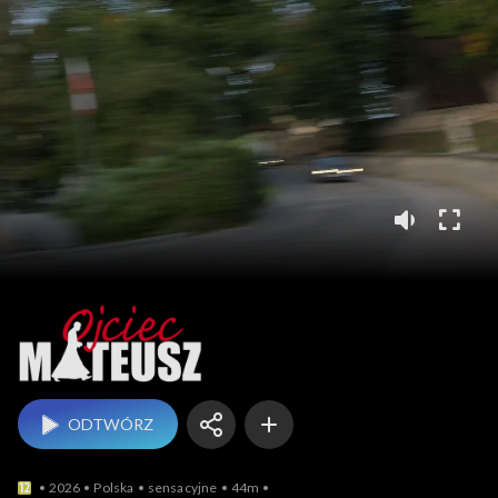
Ojciec Mateusz
ODTWÓRZ
2026
Polska
sensacyjne
44m