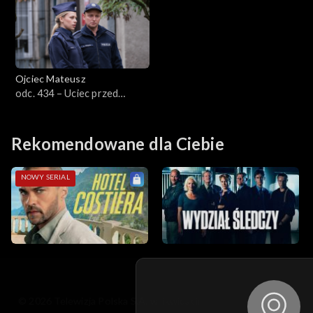
Sezon 13
Sezon 12
Ojciec Mateusz
Sezon 11
odc. 434 – Uciec przed
sprawiedliwością
Sezon 10
Rekomendowane dla Ciebie
Sezon 9
NOWY SERIAL
Sezon 8
Sezon 7
Sezon 6
Sezon 5
© 2026 Telewizja Polska S.A. w likwidacji