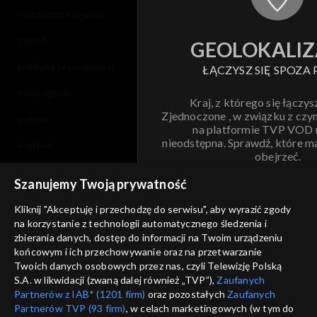
regulamin serwisu
Sezon 4
cennik
GEOLOKALIZ
Sezon 3
polityka prywatności
ŁĄCZYSZ SIĘ SPOZA 
Sezon 2
moje zgody
Kraj, z którego się łączys
Zjednoczone , w związku z czy
pomoc
Sezon 1
na platformie TVP VOD
nieodstępna. Sprawdź, które m
kontakt
obejrzeć.
voucher
Szanujemy Twoją prywatność
Nie pokazuj pon
dostępność
Kliknij "Akceptuję i przechodzę do serwisu", aby wyrazić zgody
informacje o dostawcy usług
na korzystanie z technologii automatycznego śledzenia i
ANULUJ
SP
zbierania danych, dostęp do informacji na Twoim urządzeniu
końcowym i ich przechowywanie oraz na przetwarzanie
Twoich danych osobowych przez nas, czyli Telewizję Polską
S.A. w likwidacji (zwaną dalej również „TVP”),
Zaufanych
Partnerów z IAB* (1201 firm)
oraz pozostałych
Zaufanych
Partnerów TVP (93 firm)
, w celach marketingowych (w tym do