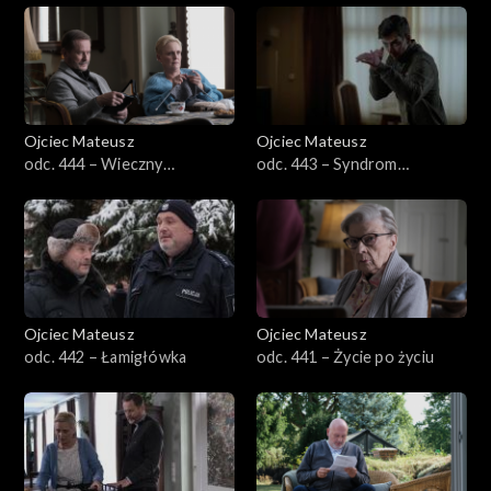
Sezon 31
Sezon 30
Sezon 29
Ojciec Mateusz
Ojciec Mateusz
odc. 444 – Wieczny
odc. 443 – Syndrom
Sezon 28
niespoczynek
sandomierski
Sezon 27
Sezon 26
Ojciec Mateusz
Ojciec Mateusz
Sezon 25
odc. 442 – Łamigłówka
odc. 441 – Życie po życiu
Sezon 24
Sezon 23