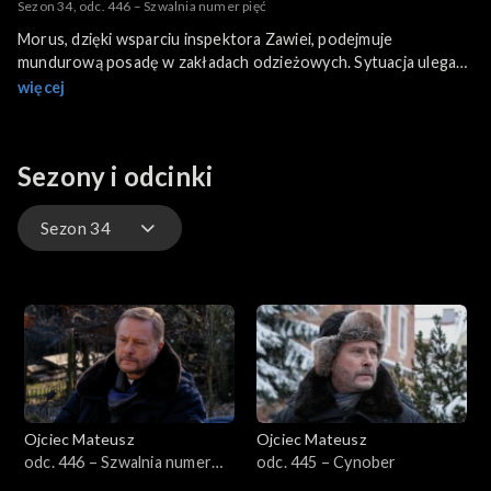
Sezon 34, odc. 446 – Szwalnia numer pięć
Morus, dzięki wsparciu inspektora Zawiei, podejmuje
mundurową posadę w zakładach odzieżowych. Sytuacja ulega
gwałtownej zmianie, gdy zagraniczny inwestor – wbrew
więcej
wcześniejszym zapowiedziom – nagle likwiduje szwalnię,
pozbawiając pracy całą załogę. Dzień później cyniczny
biznesmen zostaje zamordowany w hotelowym pokoju.
Sezony i odcinki
Podczas gdy zdesperowane pracownice organizują strajk
okupacyjny i proszą o wstawiennictwo księdza Mateusza, do
policyjnego śledztwa w sprawie zabójstwa nieoczekiwanie
Sezon 34
włącza się Morus.
Sezon 35
Sezon 34
Sezon 33
Ojciec Mateusz
Ojciec Mateusz
Sezon 32
odc. 446 – Szwalnia numer
odc. 445 – Cynober
pięć