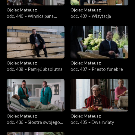
Sezon 22
Ojciec Mateusz
Ojciec Mateusz
odc. 440 – Winnica pana
odc. 439 – Wizytacja
Sezon 21
Ricciego
Sezon 20
Sezon 19
Ojciec Mateusz
Ojciec Mateusz
Sezon 18
odc. 438 – Pamięć absolutna
odc. 437 – Presto funebre
Sezon 17
Sezon 16
Sezon 15
Ojciec Mateusz
Ojciec Mateusz
odc. 436 – Siostra swojego
odc. 435 – Dwa światy
Sezon 14
brata