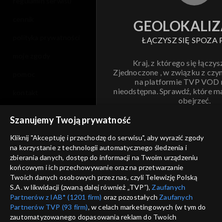
regulamin serwisu
Sezon 4
cennik
GEOLOKALIZ
Sezon 3
polityka prywatności
ŁĄCZYSZ SIĘ SPOZA 
Sezon 2
moje zgody
Kraj, z którego się łączys
Zjednoczone , w związku z czy
pomoc
Sezon 1
na platformie TVP VOD
nieodstępna. Sprawdź, które m
kontakt
obejrzeć.
voucher
Szanujemy Twoją prywatność
Nie pokazuj pon
dostępność
Kliknij "Akceptuję i przechodzę do serwisu", aby wyrazić zgody
informacje o dostawcy usług
na korzystanie z technologii automatycznego śledzenia i
ANULUJ
SP
zbierania danych, dostęp do informacji na Twoim urządzeniu
końcowym i ich przechowywanie oraz na przetwarzanie
Twoich danych osobowych przez nas, czyli Telewizję Polską
S.A. w likwidacji (zwaną dalej również „TVP”),
Zaufanych
Partnerów z IAB* (1201 firm)
oraz pozostałych
Zaufanych
Partnerów TVP (93 firm)
, w celach marketingowych (w tym do
zautomatyzowanego dopasowania reklam do Twoich