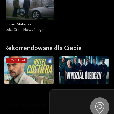
Sezon 13
Sezon 12
Ojciec Mateusz
Sezon 11
odc. 395 – Nowy image
Sezon 10
Rekomendowane dla Ciebie
Sezon 9
NOWY SERIAL
Sezon 8
Sezon 7
Sezon 6
Sezon 5
© 2026 Telewizja Polska S.A. w likwidacji