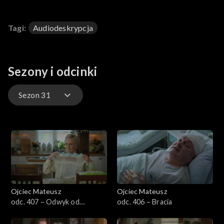
Tagi:
Audiodeskrypcja
Sezony i odcinki
Sezon 31
Sezon 35
Sezon 34
Sezon 33
Ojciec Mateusz
Ojciec Mateusz
Sezon 32
odc. 407 – Odwyk od
odc. 406 – Bracia
kłamstwa
Sezon 31