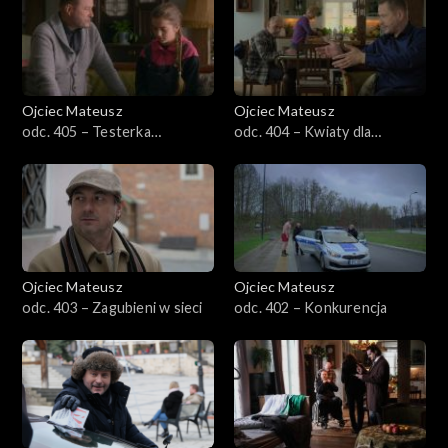
Sezon 30
Sezon 29
Ojciec Mateusz
Ojciec Mateusz
odc. 405 – Testerka
odc. 404 – Kwiaty dla
Sezon 28
wierności
kosmonauty
Sezon 27
Sezon 26
Ojciec Mateusz
Ojciec Mateusz
Sezon 25
odc. 403 – Zagubieni w sieci
odc. 402 – Konkurencja
Sezon 24
Sezon 23
Sezon 22