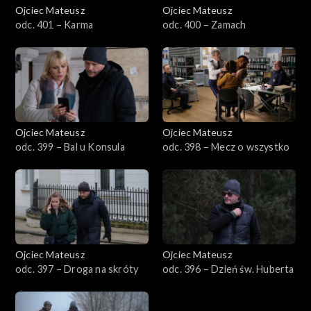
Ojciec Mateusz
Ojciec Mateusz
odc. 401 – Karma
odc. 400 – Zamach
Sezon 21
Sezon 20
Sezon 19
Ojciec Mateusz
Ojciec Mateusz
Sezon 18
odc. 399 – Bal u Konsula
odc. 398 – Mecz o wszystko
Sezon 17
Sezon 16
Sezon 15
Ojciec Mateusz
Ojciec Mateusz
odc. 397 – Droga na skróty
odc. 396 – Dzień św. Huberta
Sezon 14