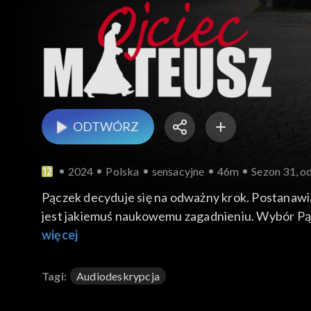
ODTWÓRZ
2024
Polska
sensacyjne
46m
Sezon 31, o
Pączek decyduje się na odważny krok. Postanawi
jest jakiemuś naukowemu zagadnieniu. Wybór Pącz
wybór, ponieważ jego wiedza w tym temacie jest
więcej
bierze udział w spotkaniu Sandomierskiego Klub
jego konkubinę Teresę oraz pana Stanisława. Mi
Tagi:
Audiodeskrypcja
zostaje odnaleziony martwy w mieszkaniu zadekl
zadanie dotarcia do kobiety będącej ideową ateist