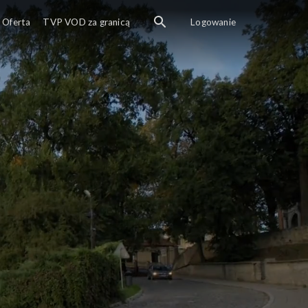
Oferta
TVP VOD za granicą
Logowanie