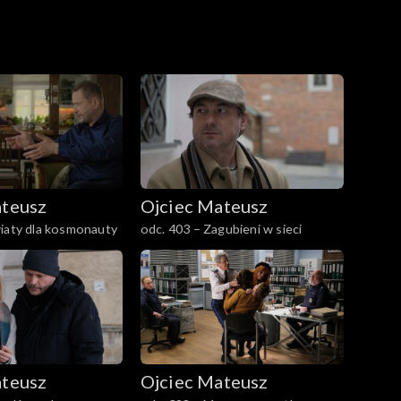
y. Nieoczekiwanie także Gibalski chce pójść w
ateusz
Ojciec Mateusz
iaty dla kosmonauty
odc. 403 – Zagubieni w sieci
ateusz
Ojciec Mateusz