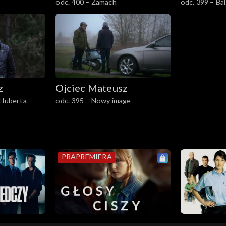
odc. 400 – Zamach
odc. 
z
Ojciec Mateusz
 Huberta
odc. 395 – Nowy image
PRAPREMIERA