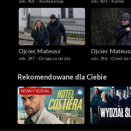
odc. 402 – Konkurencja
odc. 401 – Karma
Sezon 27
Sezon 26
Sezon 25
Ojciec Mateusz
Ojciec Mateus
Sezon 24
odc. 397 – Droga na skróty
odc. 396 – Dzień św.
Sezon 23
Rekomendowane dla Ciebie
Sezon 22
NOWY SERIAL
Sezon 21
Sezon 20
Sezon 19