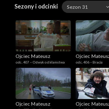
Sezony i odcinki
tajemniczy skarb. Tymczasem Pączek usiłuje znal
Sezon 31
jego ślady i stanąć w szranki w telewizyjnym quizi
Sezon 35
Sezon 34
Sezon 33
Ojciec Mateusz
Ojciec Mateus
Sezon 32
odc. 407 – Odwyk od kłamstwa
odc. 406 – Bracia
Sezon 31
Sezon 30
Sezon 29
Ojciec Mateusz
Ojciec Mateus
Sezon 28