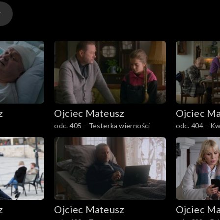
eźć sposób na szybkie przyswojenie sobie rozległej wiedz
e.
z
Ojciec Mateusz
Ojciec M
odc. 405 – Testerka wierności
odc. 404 – Kw
z
Ojciec Mateusz
Ojciec M