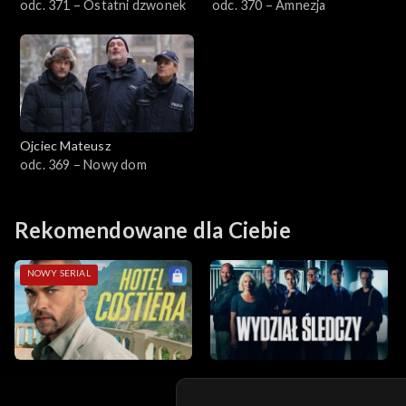
odc. 371 – Ostatni dzwonek
odc. 370 – Amnezja
Sezon 14
Sezon 13
Sezon 12
Ojciec Mateusz
Sezon 11
odc. 369 – Nowy dom
Sezon 10
Rekomendowane dla Ciebie
Sezon 9
NOWY SERIAL
Sezon 8
Sezon 7
Sezon 6