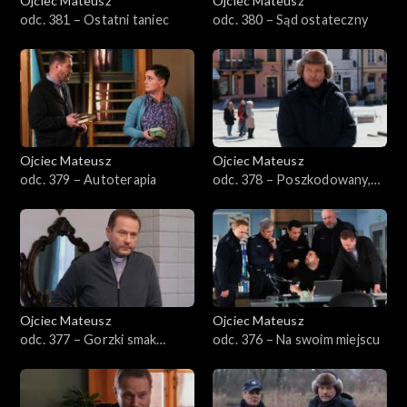
Ojciec Mateusz
Ojciec Mateusz
Sezon 32
odc. 381 – Ostatni taniec
odc. 380 – Sąd ostateczny
Sezon 31
Sezon 30
Sezon 29
Ojciec Mateusz
Ojciec Mateusz
odc. 379 – Autoterapia
odc. 378 – Poszkodowany,
Sezon 28
poszkodowana
Sezon 27
Sezon 26
Ojciec Mateusz
Ojciec Mateusz
Sezon 25
odc. 377 – Gorzki smak
odc. 376 – Na swoim miejscu
dojrzewania
Sezon 24