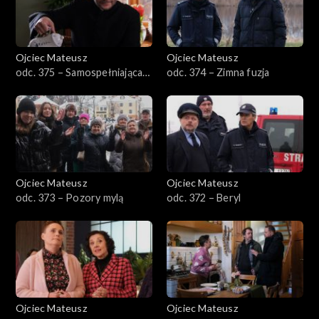
Sezon 23
Sezon 22
Ojciec Mateusz
Ojciec Mateusz
odc. 375 – Samospełniająca
odc. 374 – Zimna fuzja
Sezon 21
się przepowiednia
Sezon 20
Sezon 19
Ojciec Mateusz
Ojciec Mateusz
Sezon 18
odc. 373 – Pozory mylą
odc. 372 – Beryl
Sezon 17
Sezon 16
Sezon 15
Ojciec Mateusz
Ojciec Mateusz