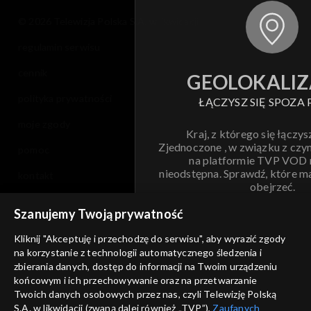
Sezon 5
© 2026 Telewizja Polska S.A. w likwidacji
regulamin serwisu
Sezon 4
cennik
GEOLOKALIZ
Sezon 3
polityka prywatności
ŁĄCZYSZ SIĘ SPOZA 
Sezon 2
moje zgody
Kraj, z którego się łączys
Zjednoczone , w związku z czy
pomoc
Sezon 1
na platformie TVP VOD
nieodstępna. Sprawdź, które m
kontakt
obejrzeć.
voucher
Szanujemy Twoją prywatność
Nie pokazuj pon
dostępność
Kliknij "Akceptuję i przechodzę do serwisu", aby wyrazić zgody
informacje o dostawcy usług
na korzystanie z technologii automatycznego śledzenia i
ANULUJ
SP
zbierania danych, dostęp do informacji na Twoim urządzeniu
końcowym i ich przechowywanie oraz na przetwarzanie
Twoich danych osobowych przez nas, czyli Telewizję Polską
S.A. w likwidacji (zwaną dalej również „TVP”),
Zaufanych