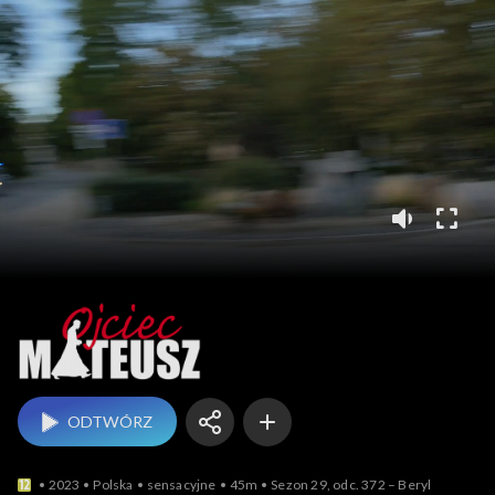
Ojciec Mateusz
ODTWÓRZ
2023
Polska
sensacyjne
45m
Sezon 29, odc. 372 – Beryl