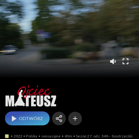
Ojciec Mateusz
ODTWÓRZ
2022
Polska
sensacyjne
43m
Sezon 27, odc. 348 – Siostrzyczki