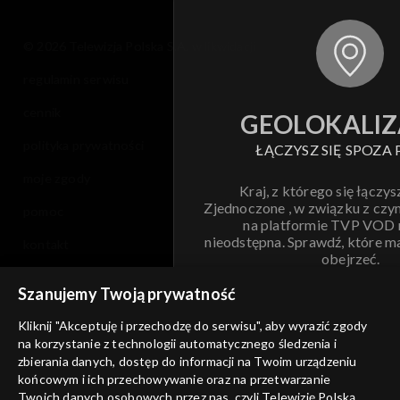
Sezon 5
© 2026 Telewizja Polska S.A. w likwidacji
regulamin serwisu
Sezon 4
cennik
GEOLOKALIZ
Sezon 3
polityka prywatności
ŁĄCZYSZ SIĘ SPOZA 
Sezon 2
moje zgody
Kraj, z którego się łączys
Zjednoczone , w związku z czy
pomoc
Sezon 1
na platformie TVP VOD
nieodstępna. Sprawdź, które m
kontakt
obejrzeć.
voucher
Szanujemy Twoją prywatność
Nie pokazuj pon
dostępność
Kliknij "Akceptuję i przechodzę do serwisu", aby wyrazić zgody
informacje o dostawcy usług
na korzystanie z technologii automatycznego śledzenia i
ANULUJ
SP
zbierania danych, dostęp do informacji na Twoim urządzeniu
końcowym i ich przechowywanie oraz na przetwarzanie
Twoich danych osobowych przez nas, czyli Telewizję Polską