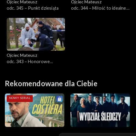
Ojciec Mateusz
Ojciec Mateusz
odc. 345 – Punkt dziesiąta
odc. 344 – Miłość to idealne
Sezon 14
alibi
Sezon 13
Sezon 12
Ojciec Mateusz
Sezon 11
odc. 343 – Honorowe
zabójstwo
Sezon 10
Rekomendowane dla Ciebie
Sezon 9
NOWY SERIAL
Sezon 8
Sezon 7
Sezon 6