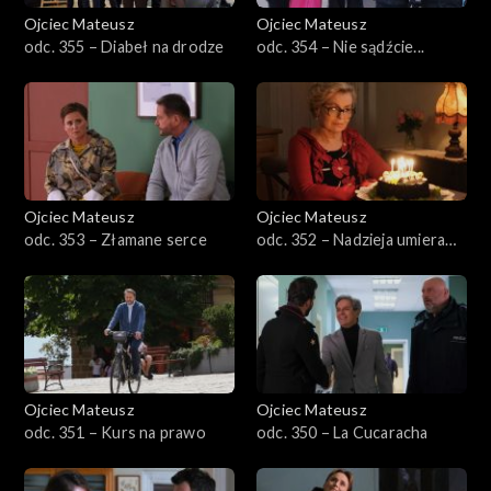
Ojciec Mateusz
Ojciec Mateusz
Sezon 32
odc. 355 – Diabeł na drodze
odc. 354 – Nie sądźcie...
Sezon 31
Sezon 30
Sezon 29
Ojciec Mateusz
Ojciec Mateusz
odc. 353 – Złamane serce
odc. 352 – Nadzieja umiera
Sezon 28
ostatnia
Sezon 27
Sezon 26
Ojciec Mateusz
Ojciec Mateusz
Sezon 25
odc. 351 – Kurs na prawo
odc. 350 – La Cucaracha
Sezon 24