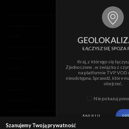
Sezon 5
© 2026 Telewizja Polska S.A. w likwidacji
regulamin serwisu
Sezon 4
cennik
GEOLOKALIZ
Sezon 3
polityka prywatności
ŁĄCZYSZ SIĘ SPOZA 
Sezon 2
moje zgody
Kraj, z którego się łączys
Zjednoczone , w związku z czy
pomoc
Sezon 1
na platformie TVP VOD
nieodstępna. Sprawdź, które m
kontakt
obejrzeć.
voucher
Nie pokazuj pon
dostępność
informacje o dostawcy usług
ANULUJ
SP
Szanujemy Twoją prywatność