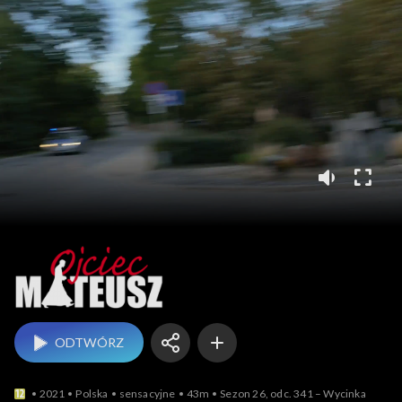
Ojciec Mateusz
ODTWÓRZ
2021
Polska
sensacyjne
43m
Sezon 26, odc. 341 – Wycinka