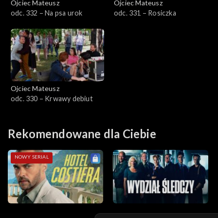
Ojciec Mateusz
Ojciec Mateusz
odc. 332 – Na psa urok
odc. 331 – Rosiczka
Sezon 14
Sezon 13
Sezon 12
Ojciec Mateusz
Sezon 11
odc. 330 – Krwawy debiut
Sezon 10
Rekomendowane dla Ciebie
Sezon 9
NOWY SERIAL
Sezon 8
Sezon 7
Sezon 6