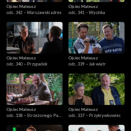
Ojciec Mateusz
Ojciec Mateusz
Sezon 32
odc. 342 – Warszawski adres
odc. 341 – Wycinka
Sezon 31
Sezon 30
Sezon 29
Ojciec Mateusz
Ojciec Mateusz
odc. 340 – Przypadek
odc. 339 – Jak wiatr
Sezon 28
Sezon 27
Sezon 26
Ojciec Mateusz
Ojciec Mateusz
Sezon 25
odc. 338 – Strzeżonego Pan
odc. 337 – Przykrywkowiec
Bóg strzeże
Sezon 24