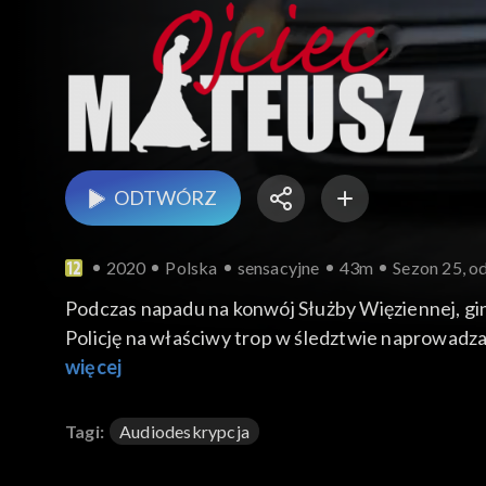
ODTWÓRZ
2020
Polska
sensacyjne
43m
Sezon 25, od
Podczas napadu na konwój Służby Więziennej, gin
Policję na właściwy trop w śledztwie naprowadza dziewczyna Marka. Inspektor Możejko i jego ludzie odkryw
niż Służba Więzienna i mógł mieć z tego powodu 
więcej
miłość, za którą tęskni. W tym celu decyduje się 
Tagi:
Audiodeskrypcja