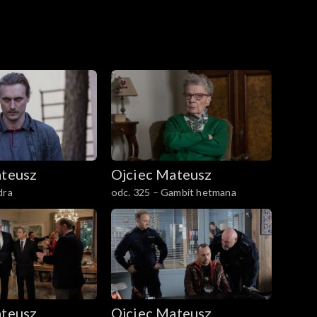
ateusz
Ojciec Mateusz
dra
odc. 325 – Gambit hetmana
ateusz
Ojciec Mateusz