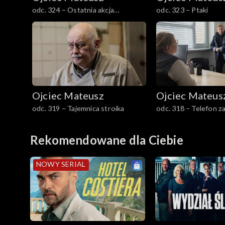
Sezon 28
odc. 324 – Ostatnia akcja
odc. 323 – Ptaki
Szpicbródki
Sezon 27
Sezon 26
Sezon 25
Ojciec Mateusz
Ojciec Mateus
Sezon 24
odc. 319 – Tajemnica stroika
odc. 318 – Telefon z
Sezon 23
Rekomendowane dla Ciebie
Sezon 22
NOWY SERIAL
Sezon 21
Sezon 20