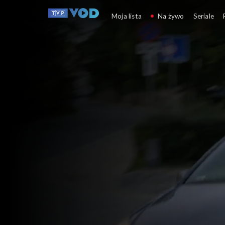
Ojciec Mateusz
Moja lista
Na żywo
Seriale