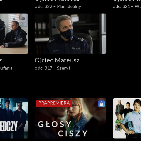
odc. 322 – Plan idealny
odc. 321 – W
z
Ojciec Mateusz
aufania
odc. 317 – Szeryf
PRAPREMIERA