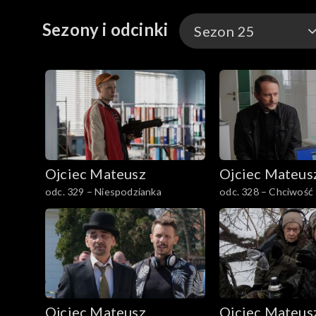
Sezony i odcinki
Sezon 25
Sezon 35
Sezon 34
Sezon 33
Ojciec Mateusz
Ojciec Mateus
Sezon 32
odc. 329 – Niespodzianka
odc. 328 – Chciwość
Sezon 31
Sezon 30
Sezon 29
Ojciec Mateusz
Ojciec Mateus