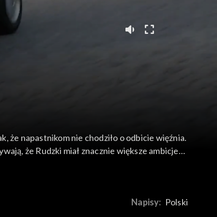
, że napastnikom nie chodziło o odbicie więźnia.
zmienić sposób myślenia i otworzyć się na
apeutkę łączy pewna relacja z „Pluskwą”…
Napisy:
Polski