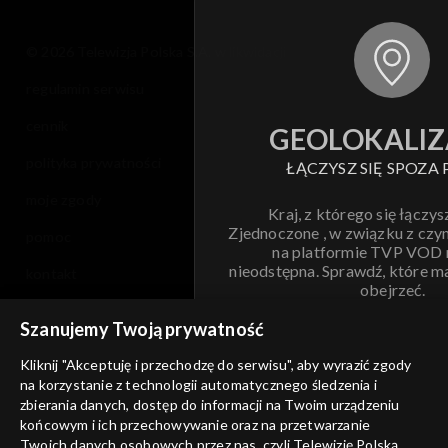
Sezon 5
© 2026 Telewizja Polska S.A. w likwidacji
regulamin serwisu
Sezon 4
cennik
GEOLOKALIZ
Sezon 3
polityka prywatności
ŁĄCZYSZ SIĘ SPOZA 
Sezon 2
moje zgody
Kraj, z którego się łączys
Zjednoczone , w związku z czy
pomoc
Sezon 1
na platformie TVP VOD
nieodstępna. Sprawdź, które m
kontakt
obejrzeć.
voucher
Szanujemy Twoją prywatność
Nie pokazuj pon
dostępność
Kliknij "Akceptuję i przechodzę do serwisu", aby wyrazić zgody
informacje o dostawcy usług
na korzystanie z technologii automatycznego śledzenia i
ANULUJ
SP
zbierania danych, dostęp do informacji na Twoim urządzeniu
końcowym i ich przechowywanie oraz na przetwarzanie
Twoich danych osobowych przez nas, czyli Telewizję Polską