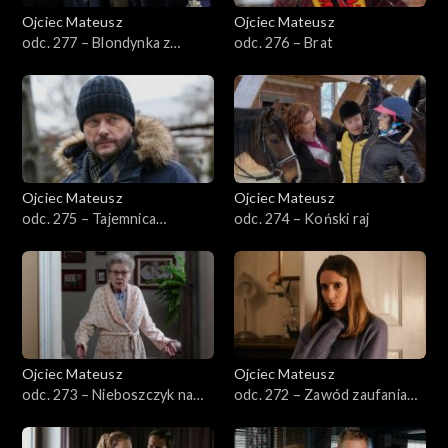
Ojciec Mateusz
Ojciec Mateusz
Sezon 32
odc. 277 – Blondynka z
odc. 276 – Brat
Dubaju
Sezon 31
Sezon 30
Sezon 29
Ojciec Mateusz
Ojciec Mateusz
odc. 275 – Tajemnica
odc. 274 – Koński raj
Sezon 28
spowiedzi
Sezon 27
Sezon 26
Ojciec Mateusz
Ojciec Mateusz
Sezon 25
odc. 273 – Nieboszczyk na
odc. 272 – Zawód zaufania
plebanii
publicznego
Sezon 24