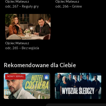
Ojciec Mateusz
Ojciec Mateusz
odc. 267 – Reguły gry
odc. 266 – Gniew
Sezon 14
Sezon 13
Sezon 12
Ojciec Mateusz
Sezon 11
odc. 265 – Bez wyjścia
Sezon 10
Rekomendowane dla Ciebie
Sezon 9
NOWY SERIAL
Sezon 8
Sezon 7
Sezon 6