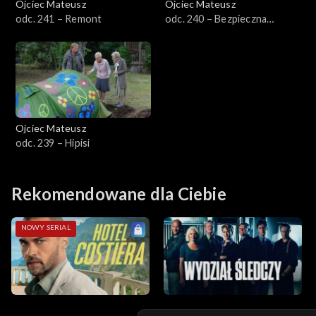
Ojciec Mateusz
Ojciec Mateusz
odc. 241 – Remont
odc. 240 – Bezpieczna
Sezon 14
odległość
Sezon 13
Sezon 12
Ojciec Mateusz
Sezon 11
odc. 239 – Hipisi
Sezon 10
Rekomendowane dla Ciebie
Sezon 9
NOWY SERIAL
Sezon 8
Sezon 7
Sezon 6