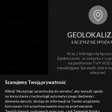
Sezon 5
© 2026 Telewizja Polska S.A. w likwidacji
regulamin serwisu
Sezon 4
cennik
GEOLOKALIZ
Sezon 3
polityka prywatności
ŁĄCZYSZ SIĘ SPOZA 
Sezon 2
moje zgody
Kraj, z którego się łączys
Zjednoczone , w związku z czy
pomoc
Sezon 1
na platformie TVP VOD
nieodstępna. Sprawdź, które m
kontakt
obejrzeć.
voucher
Szanujemy Twoją prywatność
Nie pokazuj pon
dostępność
Kliknij "Akceptuję i przechodzę do serwisu", aby wyrazić zgody
informacje o dostawcy usług
na korzystanie z technologii automatycznego śledzenia i
ANULUJ
SP
zbierania danych, dostęp do informacji na Twoim urządzeniu
końcowym i ich przechowywanie oraz na przetwarzanie
Twoich danych osobowych przez nas, czyli Telewizję Polską