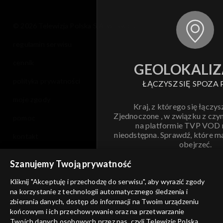
Sezon 5
© 2026 Telewizja Polska S.A. w likwidacji
regulamin serwisu
Sezon 4
cennik
GEOLOKALIZ
Sezon 3
polityka prywatności
ŁĄCZYSZ SIĘ SPOZA 
Sezon 2
moje zgody
Kraj, z którego się łączys
Zjednoczone , w związku z czy
pomoc
Sezon 1
na platformie TVP VOD
nieodstępna. Sprawdź, które m
kontakt
obejrzeć.
voucher
Szanujemy Twoją prywatność
Nie pokazuj pon
dostępność
Kliknij "Akceptuję i przechodzę do serwisu", aby wyrazić zgody
informacje o dostawcy usług
na korzystanie z technologii automatycznego śledzenia i
ANULUJ
SP
zbierania danych, dostęp do informacji na Twoim urządzeniu
końcowym i ich przechowywanie oraz na przetwarzanie
Twoich danych osobowych przez nas, czyli Telewizję Polską