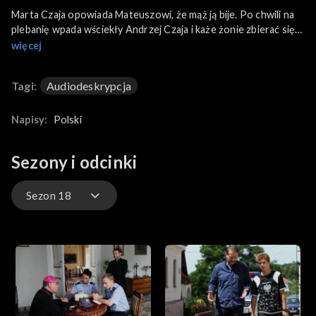
Marta Czaja opowiada Mateuszowi, że mąż ją bije. Po chwili na
plebanię wpada wściekły Andrzej Czaja i każe żonie zbierać się
do domu. Dziennikarz Mirek Burski rozmawia z Justyną, jakie
więcej
artykuły podniosłyby sprzedaż gazety. Justyna nie chce taniej
sensacji. Na plebanię wraca pobita Marta. Mateusz jedzie
Tagi:
Audiodeskrypcja
porozmawiać z Andrzejem. Zastaje go z nożem w plecach.
Policja dostaje wezwanie do włamania w antykwariacie Czajów.
Napisy:
Polski
Sezony i odcinki
Sezon 18
Sezon 35
Sezon 34
Sezon 33