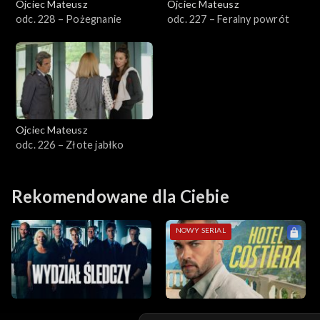
Ojciec Mateusz
Ojciec Mateusz
odc. 228 – Pożegnanie
odc. 227 – Feralny powrót
Sezon 14
Sezon 13
Sezon 12
Ojciec Mateusz
Sezon 11
odc. 226 – Złote jabłko
Sezon 10
Rekomendowane dla Ciebie
Sezon 9
NOWY SERIAL
Sezon 8
Sezon 7
Sezon 6