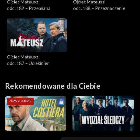
Ojciec Mateusz
Ojciec Mateusz
odc. 189 – Przemiana
odc. 188 – Przeznaczenie
Sezon 14
Sezon 13
Sezon 12
Ojciec Mateusz
Sezon 11
odc. 187 – Uciekinier
Sezon 10
Rekomendowane dla Ciebie
Sezon 9
NOWY SERIAL
Sezon 8
Sezon 7
Sezon 6