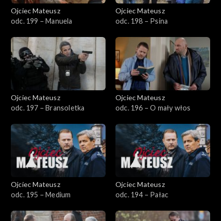
Ojciec Mateusz
Ojciec Mateusz
Sezon 32
odc. 199 – Manuela
odc. 198 – Psina
Sezon 31
Sezon 30
Sezon 29
Ojciec Mateusz
Ojciec Mateusz
odc. 197 – Bransoletka
odc. 196 – O mały włos
Sezon 28
Sezon 27
Sezon 26
Ojciec Mateusz
Ojciec Mateusz
Sezon 25
odc. 195 – Medium
odc. 194 – Pałac
Sezon 24