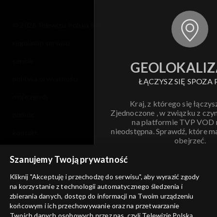
Sezon 5
© 2026 Telewizja Polska S.A. w likwidacji
regulamin serwisu
Sezon 4
cennik
GEOLOKALIZ
Sezon 3
polityka prywatności
ŁĄCZYSZ SIĘ SPOZA 
Sezon 2
moje zgody
Kraj, z którego się łączys
Zjednoczone , w związku z czy
pomoc
Sezon 1
na platformie TVP VOD
nieodstępna. Sprawdź, które m
kontakt
obejrzeć.
voucher
Szanujemy Twoją prywatność
Nie pokazuj pon
dostępność
Kliknij "Akceptuję i przechodzę do serwisu", aby wyrazić zgody
informacje o dostawcy usług
na korzystanie z technologii automatycznego śledzenia i
ANULUJ
SP
zbierania danych, dostęp do informacji na Twoim urządzeniu
końcowym i ich przechowywanie oraz na przetwarzanie
Twoich danych osobowych przez nas, czyli Telewizję Polską